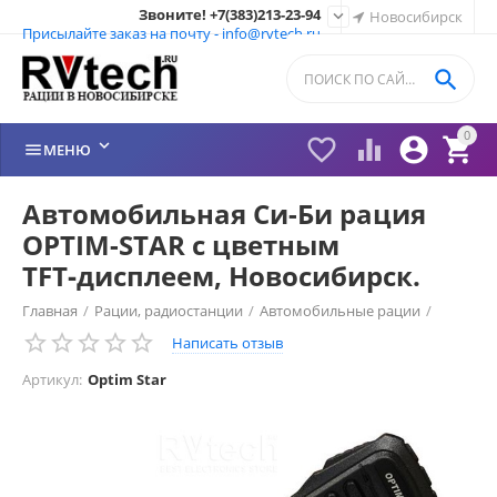
Звоните! +7(383)213-23-94

Новосибирск
Присылайте заказ на почту - info@rvtech.ru

0






МЕНЮ
Автомобильная Си-Би рация
OPTIM-STAR с цветным
TFT‑дисплеем, Новосибирск.
Главная
/
Рации, радиостанции
/
Автомобильные рации
/
Написать отзыв
Optim
/
Артикул:
Optim Star