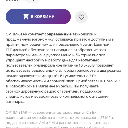
В КОРЗИНУ
OPTIM-STAR сочетает
современные
технологии и
продуманную эргономику, оставаясь при этом доступным и
практичным решением для повседневной связи. Цветной
TFT‑дисплей обеспечивает наглядное отображение всех
параметров и меню, а русское меню и быстрые кнопки
упрощают настройку и работу даже для неопытных
пользователей. Универсальное питание 10,5–30 В позволяет
использовать радиостанцию в любом транспорте, а два режима
шумоподавления и мощный НЧ‑усилитель на 3 Вт
обеспечивают чистый и громкий звук. Приобретая OPTIM-STAR
в Новосибирске в магазине RVtech.ru, вы получаете
сертифицированную рацию с гарантией, поддержкой
специалистов и возможностью комплексного оснащения
автопарка.
OPTIM-STAR — современная автомобильная Си-Би
радиостанция для работы в гражданском диапазоне 27 МГц,
поддерживающая АМ и ЧМ и рассчитанная на установку в
легковых и грузовых автомобилях, а также на базовых