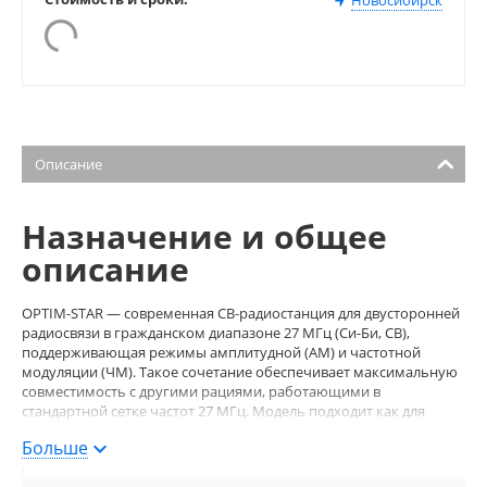
Описание
Назначение и общее
описание
OPTIM-STAR — современная CB‑радиостанция для двусторонней
радиосвязи в гражданском диапазоне 27 МГц (Си-Би, CB),
поддерживающая режимы амплитудной (АМ) и частотной
модуляции (ЧМ). Такое сочетание обеспечивает максимальную
совместимость с другими рациями, работающими в
стандартной сетке частот 27 МГц. Модель подходит как для
установки в автомобиле, так и для использования в качестве
Больше
базовой станции при наличии соответствующего источника
питания.