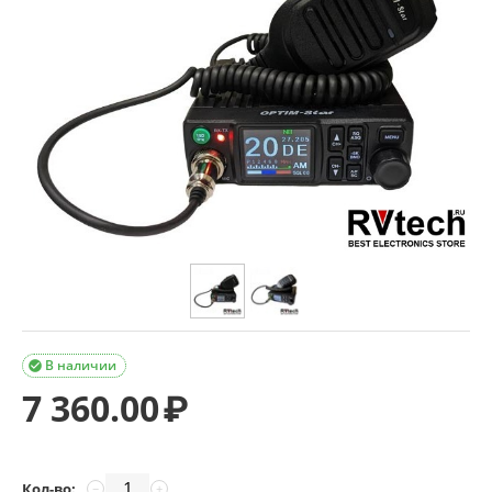
В наличии

7 360.00
₽
Кол-во:
−
+