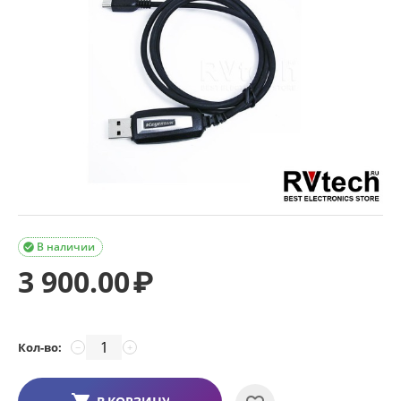
В наличии

3 900.00
₽
Кол-во:
−
+