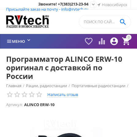
Звоните! +7(383)213-23-94

Новосибирск
Присылайте заказ на почту - info@rvtech.ru

0






МЕНЮ
Программатор ALINCO ERW-10
оригинал с доставкой по
России
Главная
/
Рации, радиостанции
/
Портативные радиостанции
/
Написать отзыв
Рации Alinco (Япония)
/
Программатор Alinco
/
Артикул:
ALINCO ERW-10