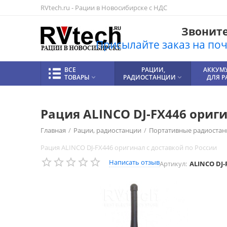
RVtech.ru - Рации в Новосибирске с НДС
Звоните!
Присылайте заказ на почт
ВСЕ
РАЦИИ,
АККУМ
ТОВАРЫ
РАДИОСТАНЦИИ
ДЛЯ 


Рация ALINCO DJ-FX446 ориги
Главная
/
Рации, радиостанции
/
Портативные радиостан
Рация ALINCO DJ-FX446 оригинал с доставкой по России
Написать отзыв
Артикул:
ALINCO DJ-