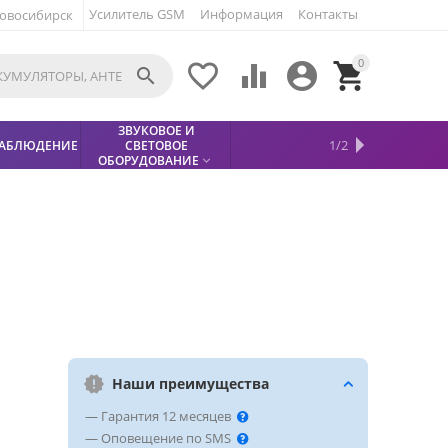
Усилитель GSM
Информация
Контакты
овосибирск
0





ЗВУКОВОЕ И
МЕТАЛЛОДЕТЕКТОР
ХИТЫ
КИСЛОТНЫЕ
1/2
АБЛЮДЕНИЕ
СВЕТОВОЕ
УСЛУГИ
БЕЗОПАСНОСТЬ
СКИДКИ
НОВИНКИ


АККУМУЛЯТОРЫ
ПРОДАЖ
СФИНКС (SPHINX)

ОБОРУДОВАНИЕ

Наши преимущества
— Гарантия 12 месяцев
— Оповещение по SMS