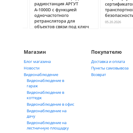
очему
радиостанция АРГУТ
сертификатом
ак
А‑1000D с функцией
транспортной
ь
одночастотного
безопасности С
ретранслятора для
05.20.2026
объектов связи под ключ
05.21.2026
Магазин
Покупателю
Блог магазина
Доставка и оплата
Новости
Пункты самовывоза
Видеонаблюдение
Возврат
Видеонаблюдение в
гараж
Видеонаблюдение в
коттедж
Видеонаблюдение в офис
Видеонаблюдение на
дачу
Видеонаблюдение на
лестничную площадку