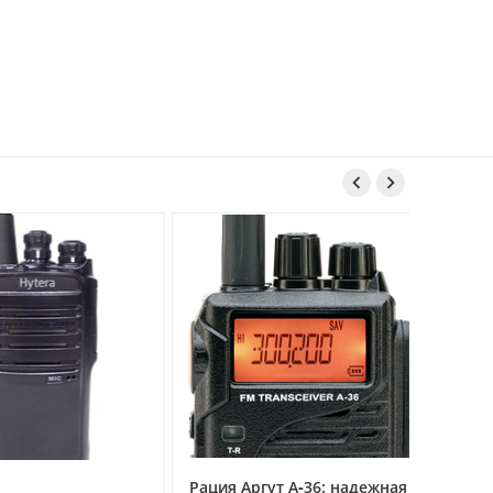


Рация Аргут А‑36: надежная
Рация Ар