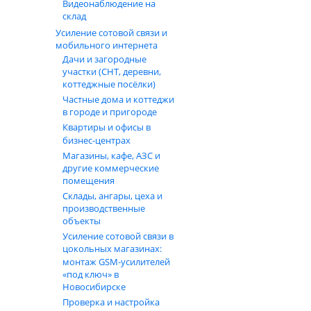
Видеонаблюдение на
склад
Усиление сотовой связи и
мобильного интернета
Дачи и загородные
участки (СНТ, деревни,
коттеджные посёлки)
Частные дома и коттеджи
в городе и пригороде
Квартиры и офисы в
бизнес‑центрах
Магазины, кафе, АЗС и
другие коммерческие
помещения
Склады, ангары, цеха и
производственные
объекты
Усиление сотовой связи в
цокольных магазинах:
монтаж GSM‑усилителей
«под ключ» в
Новосибирске
Проверка и настройка