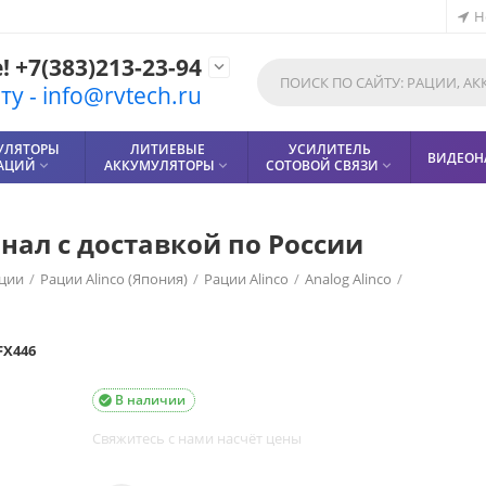
Н
 +7(383)213-23-94

у - info@rvtech.ru
УЛЯТОРЫ
ЛИТИЕВЫЕ
УСИЛИТЕЛЬ
ВИДЕОН
РАЦИЙ
АККУМУЛЯТОРЫ
СОТОВОЙ СВЯЗИ



нал с доставкой по России
ции
/
Рации Alinco (Япония)
/
Рации Alinco
/
Analog Alinco
/
FX446
В наличии

Свяжитесь с нами насчёт цены