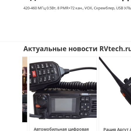
420-460 МГц 0.5Вт, 8 PMR+72 кан., VOX, Скремблер, USB
Актуальные новости RVtech.r
ссе под
Автомобильная цифровая
Рация Аргут А‑7