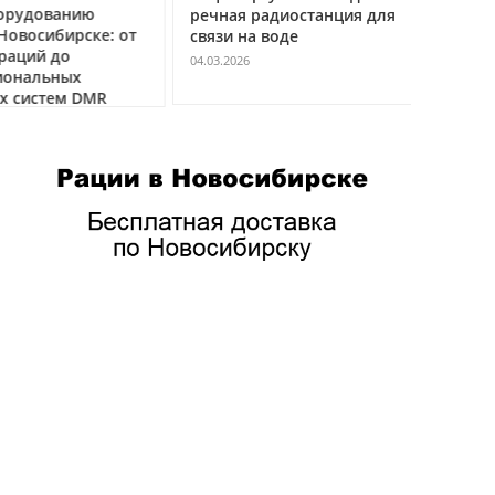
удованию
речная радиостанция для
профес
восибирске: от
связи на воде
авиацио
ций до
VHF
04.03.2026
нальных
04.03.2026
истем DMR