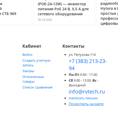
радиообор
(POE‑24‑12W) — инжектор
Hytera в Но
питания PoE 24 В, 0,5 А для
простых ра
ТБ 969
сетевого оборудования
профессио
05.18.2026
цифровых с
05.05.2026
Кабинет
Контакты
Войти
ул. Петухова 114
+7 (383) 213-23-
Создать учетную
запись
94
Заказы
Пн-Пт
9.00 - 17.00
Отложенные
Сб
9.00 - 13.00,
Вс
-
товары
Выходной
Список сравнения
info@rvtech.ru
Написать письмо
Посмотреть на карте