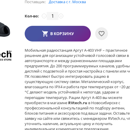
Поставщик:
Доставка с г. Москва
Кол-во:
−
+
В КОРЗИНУ
Мобильная радиостанция Аргут А‑403 VHF – практичное
решение для организации устойчивой голосовой связи в
автотранспорте и между разнесенными площадками
предприятия. До 200 программируемых каналов, удобны
дисплей с подсветкой и простая настройка с панели или ч
ПК позволяют быстро интегрировать рацию в
существующую систему связи. Металлический корпус,
влагозащита по IPX4 и работа при температурах от −20 до
°C делают модель устойчивой к непогоде, ударам и
перепадам температур. Рации Аргут А‑403 вы можете
приобрести в магазине
RVtech.ru
в Новосибирске с
профессиональной консультацией по подбору антенн,
блоков питания и аксессуаров под ваши задачи. Оставьте
заявку на сайте или свяжитесь с менеджером RVtech.ru, 
уточнить наличие, актуальную цену и получить
индивидуальное коммерческое предложение.