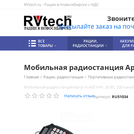
RVtech.ru - Рации в Новосибирске с НДС
Звоните!
Присылайте заказ на почт
ВСЕ
РАЦИИ,
АККУМ
ТОВАРЫ
РАДИОСТАНЦИИ
ДЛЯ 


Мобильная радиостанция Аргу
Главная
/
Рации, радиостанции
/
Портативные радиостан
Мобильная радиостанция Аргут А‑403 VHF, 30 Вт, 200 кана
Написать отзыв
Артикул:
RU51034