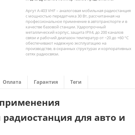
Аргут А‑403 VHF – аналоговая мобильная радиостанция
с мощностью передатчика 30 Вт, рассчитанная на
профессиональное применение в автотранспорте и в
качестве базовой станции. Ударопрочный
металлический корпус, защита IPX4, до 200 каналов
связи и рабочий диапазон температур от −20 до +60 °C
обеспечивают надежную эксплуатацию на
производстве, в охранных структурах и корпоративных
сетях радиосвязи.
Оплата
Гарантия
Теги
 применения
 радиостанция для авто и