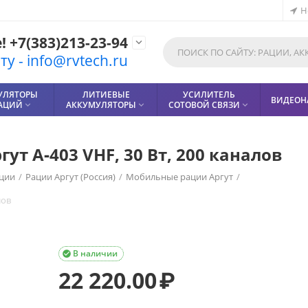
Н
 +7(383)213-23-94

у - info@rvtech.ru
УЛЯТОРЫ
ЛИТИЕВЫЕ
УСИЛИТЕЛЬ
ВИДЕОН
РАЦИЙ
АККУМУЛЯТОРЫ
СОТОВОЙ СВЯЗИ



т А‑403 VHF, 30 Вт, 200 каналов
ции
/
Рации Аргут (Россия)
/
Мобильные рации Аргут
/
лов
В наличии

22 220.00
₽