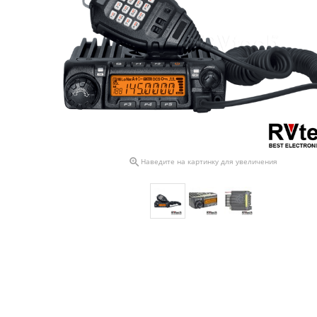

Наведите на картинку для увеличения