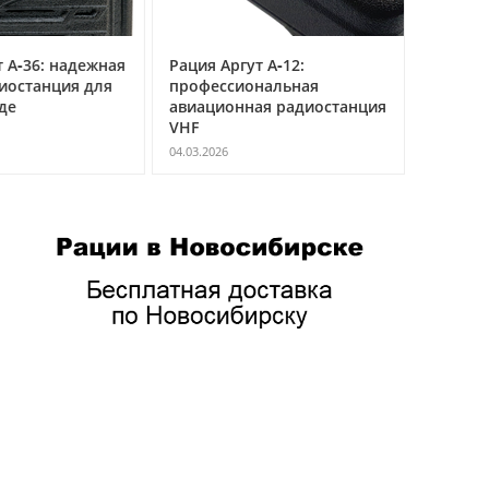
 А‑36: надежная
Рация Аргут А‑12:
Рация Ар
иостанция для
профессиональная
универс
де
авиационная радиостанция
мульти
VHF
радиост
04.03.2026
04.03.2026
ниях
жных
и и