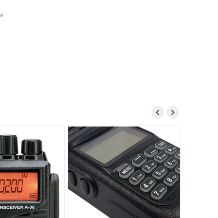
и
ми.
ях.


ать