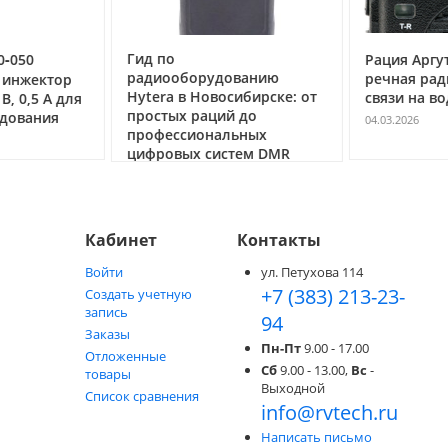
 и параметров, снижая время на ввод в эксплуатацию и перенастройку
Гид по
0‑050
Рация Аргут
ость
радиооборудованию
речная рад
 инжектор
Hytera в Новосибирске: от
связи на во
, 0,5 А для
простых раций до
 и защита от падений
дования
04.03.2026
профессиональных
цифровых систем DMR
 корпусе, который надежно защищает внутренние компоненты от
05.05.2026
дметов. Устройство сохраняет работоспособность при случайных паде
ой эксплуатации.
Кабинет
Контакты
бота в непогоду
Войти
ул. Петухова 114
+7 (383) 213-23-
опускающий эксплуатацию устройства под дождем и снегопадом. Рация
Создать учетную
направления, что снижает риск отказов при работе на улице и в сло
запись
94
Заказы
Пн-Пт
9.00 - 17.00
Отложенные
бочих температур
Сб
9.00 - 13.00,
Вс
-
товары
Выходной
Список сравнения
info@rvtech.ru
−20 до +60 °C, благодаря чему она подходит для производств с низким
Написать письмо
 не требуется, что уменьшает затраты на внедрение оборудования в