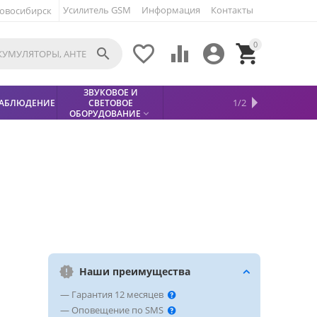
Усилитель GSM
Информация
Контакты
овосибирск
0





ЗВУКОВОЕ И
МЕТАЛЛОДЕТЕКТОР
ХИТЫ
КИСЛОТНЫЕ
1/2
АБЛЮДЕНИЕ
СВЕТОВОЕ
УСЛУГИ
БЕЗОПАСНОСТЬ
СКИДКИ
НОВИНКИ


АККУМУЛЯТОРЫ
ПРОДАЖ
СФИНКС (SPHINX)

ОБОРУДОВАНИЕ

Наши преимущества
— Гарантия 12 месяцев
— Оповещение по SMS