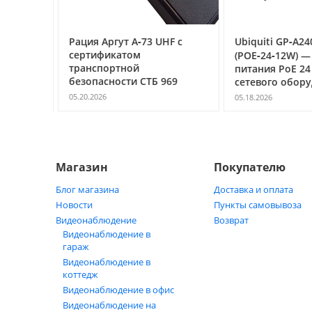
компьютер. Интуитивный интерфейс ускоряет ввод частот
оборудования.
фровая
Рация Аргут А‑73 UHF с
Ubiquiti GP‑A24
Конструкция и надежн
Т
сертификатом
(POE‑24‑12W) —
транспортной
питания PoE 24 В
Металлический корпус
безопасности СТБ 969
сетевого обору
05.20.2026
05.18.2026
д ключ
Радиостанция выполнена в ударопрочном металлическом
механических воздействий и попадания посторонних пре
на твердую поверхность, что важно в условиях интенсивн
Магазин
Покупателю
Влагозащита IPX4 и ра
Блог магазина
Доставка и оплата
Аргут А‑403 поддерживает стандарт влагозащиты IPX4, д
Новости
Пункты самовывоза
защищена от брызг воды, попадающих на корпус с любого 
Видеонаблюдение
Возврат
погодных условиях.
Видеонаблюдение в
гараж
Широкий диапазон ра
Видеонаблюдение в
коттедж
Видеонаблюдение в офис
Диапазон рабочих температур радиостанции составляет от 
высокими температурами. Дополнительная защита корпуса
Видеонаблюдение на