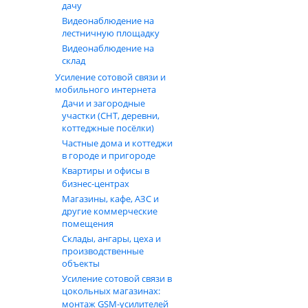
сложные производственные зоны.
дачу
Видеонаблюдение на
Удобство и безопасно
лестничную площадку
Видеонаблюдение на
склад
Скремблер и защита о
Усиление сотовой связи и
мобильного интернета
Встроенный скремблер обеспечивает базовую защиту пер
Дачи и загородные
решение особенно актуально для охранных структур и п
участки (СНТ, деревни,
коттеджные посёлки)
Шумоподавление и ко
Частные дома и коттеджи
в городе и пригороде
Квартиры и офисы в
Система шумоподавления автоматически отключает шум э
бизнес‑центрах
оператора. Пользователи меньше устают при длительных 
Магазины, кафе, АЗС и
другие коммерческие
Комплектация и вари
помещения
Склады, ангары, цеха и
Стандартный комплек
производственные
объекты
Усиление сотовой связи в
В базовую комплектацию Аргут А‑403 входят: приемопере
цокольных магазинах:
приемопередатчика, кабель питания, два сменных предох
монтаж GSM‑усилителей