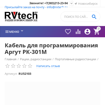
Звоните! +7(383)213-23-94

Новосибирск
Присылайте заказ на почту - info@rvtech.ru

0






МЕНЮ
Кабель для программирования
Аргут РК-301М
Главная
/
Рации, радиостанции
/
Портативные радиостанции
/
Написать отзыв
Рации Аргут (Россия)
/
Программатор Аргут
/
Артикул:
RU52103