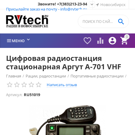
Звоните! +7(383)213-23-94

Новосибирск
Присылайте заказ на почту - info@rvtech.ru

0






МЕНЮ
Цифровая радиостанция
стационарная Аргут А-701 VHF
Главная
/
Рации, радиостанции
/
Портативные радиостанции
/
Написать отзыв
Рации Аргут (Россия)
/
Рации Аргут
/
Артикул:
RU51019