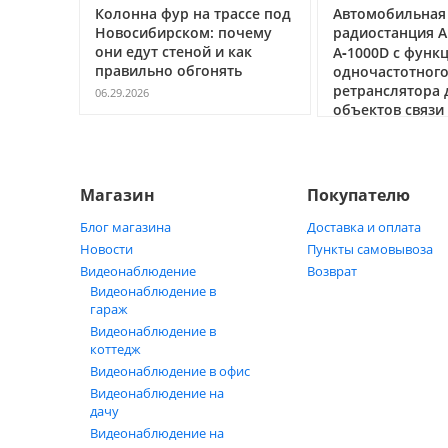
Колонна фур на трассе под
Автомобильная циф
Новосибирском: почему
радиостанция АРГУ
они едут стеной и как
А‑1000D с функцией
правильно обгонять
одночастотного
ретранслятора для
06.29.2026
объектов связи под
05.21.2026
Магазин
Покупателю
Блог магазина
Доставка и оплата
Новости
Пункты самовывоза
Видеонаблюдение
Возврат
Видеонаблюдение в
гараж
Видеонаблюдение в
коттедж
Видеонаблюдение в офис
Видеонаблюдение на
дачу
Видеонаблюдение на