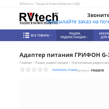
RVtech.ru - Рации в Новосибирске с НДС
Звоните!
Присылайте заказ на почт
РАЦИИ,
АККУ
ВСЕ ТОВАРЫ

РАДИОСТАНЦИИ
ДЛЯ 

Адаптер питания ГРИФОН G-
Главная
/
Рации, радиостанции
/
Портативные радиостан
Написать отзыв
Артикул:
FN62010