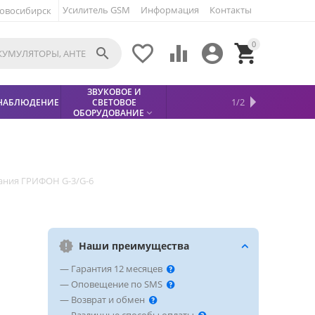
Усилитель GSM
Информация
Контакты
овосибирск
0





ЗВУКОВОЕ И
МЕТАЛЛОДЕТЕКТОР
ХИТЫ
КИСЛОТНЫЕ
1/2
НАБЛЮДЕНИЕ
СВЕТОВОЕ
УСЛУГИ
БЕЗОПАСНОСТЬ
СКИДКИ
НОВИНКИ


АККУМУЛЯТОРЫ
ПРОДАЖ
СФИНКС (SPHINX)

ОБОРУДОВАНИЕ

ания ГРИФОН G-3/G-6
Наши преимущества
— Гарантия 12 месяцев
— Оповещение по SMS
— Возврат и обмен