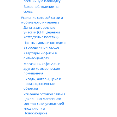
лестничную площадку
Видеонаблюдение на
склад
Усиление сотовой связи и
мобильного интернета
Дачи и загородные
участки (СНТ, деревни,
коттеджные посёлки)
Частные дома и коттеджи
в городе и пригороде
Квартиры и офисы в
бизнес‑центрах
Магазины, кафе, АЗС и
другие коммерческие
помещения
Склады, ангары, цеха и
производственные
объекты
Усиление сотовой связи в
цокольных магазинах:
монтаж GSM‑усилителей
«под ключ» в
Новосибирске