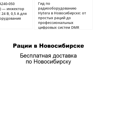
Гид по
‑050
Рация Аргут 
радиооборудованию
речная ради
инжектор
Hytera в Новосибирске: от
связи на вод
, 0,5 А для
простых раций до
дования
04.03.2026
профессиональных
цифровых систем DMR
05.05.2026