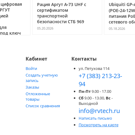
ровая
Рация Аргут А‑73 UHF с
Ubiquiti GP‑A240
Т
сертификатом
(POE‑24‑12W) — 
транспортной
питания PoE 24 В
безопасности СТБ 969
сетевого обору
05.20.2026
05.18.2026
 ключ
Кабинет
Контакты
Войти
ул. Петухова 114
+7 (383) 213-23-
Создать учетную
запись
94
Заказы
Пн-Пт
9.00 - 17.00
Отложенные
Сб
9.00 - 13.00,
Вс
-
товары
Выходной
Список сравнения
info@rvtech.ru
Написать письмо
Посмотреть на карте