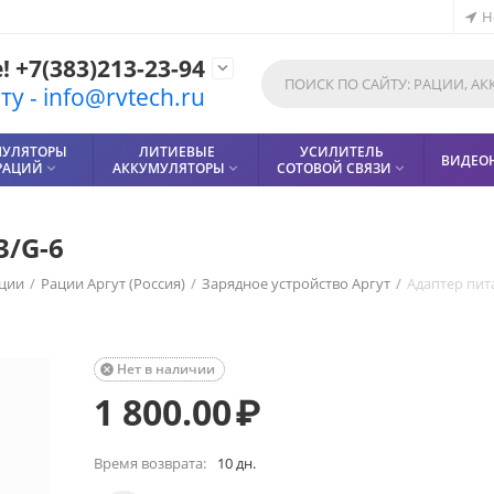
Н
 +7(383)213-23-94

у - info@rvtech.ru
МУЛЯТОРЫ
ЛИТИЕВЫЕ
УСИЛИТЕЛЬ
ВИДЕО
РАЦИЙ
АККУМУЛЯТОРЫ
СОТОВОЙ СВЯЗИ



3/G-6
ции
/
Рации Аргут (Россия)
/
Зарядное устройство Аргут
/
Адаптер пит
Нет в наличии

1 800.00
₽
Время возврата:
10 дн.