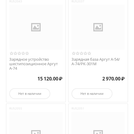
RU52043
RU52037
Зарядное устройство
Зарядная база Аргут А-54/
шестипозиционное Аргут
А-74/РК-301М
А-74
15 120.00
₽
2 970.00
₽
Нет в наличии
Нет в наличии
RU52055
RU52051