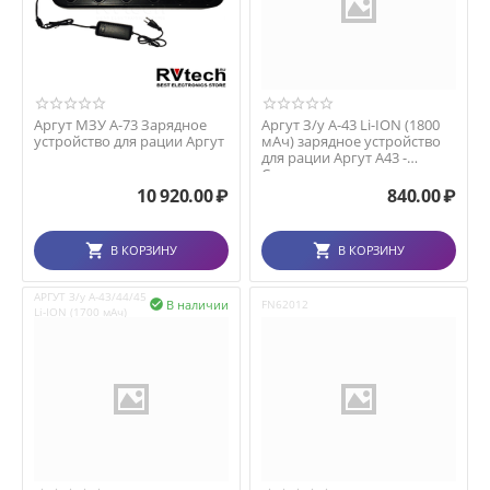
Аргут МЗУ А-73 Зарядное
Аргут З/у А-43 Li-ION (1800
устройство для рации Аргут
мАч) зарядное устройство
для рации Аргут А43 -
Стакан
10 920.00
₽
840.00
₽
В КОРЗИНУ
В КОРЗИНУ
АРГУТ З/у А-43/44/45
В наличии

FN62012
Li-ION (1700 мАч)