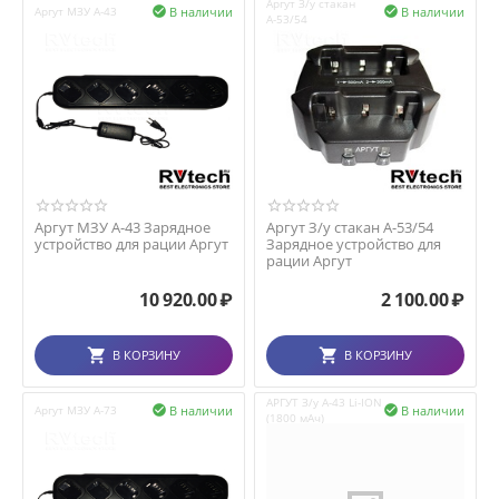
Аргут З/у стакан
В наличии
В наличии
Аргут МЗУ А-43


А-53/54
Аргут МЗУ А-43 Зарядное
Аргут З/у стакан А-53/54
устройство для рации Аргут
Зарядное устройство для
рации Аргут
10 920.00
₽
2 100.00
₽
В КОРЗИНУ
В КОРЗИНУ
АРГУТ З/у А-43 Li-ION
В наличии
В наличии
Аргут МЗУ А-73


(1800 мАч)