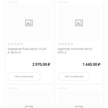
RU52036
RU52045
Зарядная база Аргут А-24/
Адаптер питания Аргут
А-36/А-41
АПС-2
2 970.00
₽
1 440.00
₽
Нет в наличии
Нет в наличии
RU52038
RU52126