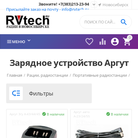
Звоните! +7(383)213-23-94

Новосибирск
Присылайте заказ на почту - info@rvtech.ru

0






МЕНЮ
Зарядное устройство Аргут
Главная
/
Рации, радиостанции
/
Портативные радиостанции
/
Рации Аргут (Россия)
/

Фильтры
Аргут авто
В наличии
В наличии
Аргут З/у А-43/44/45


А-23/24/55