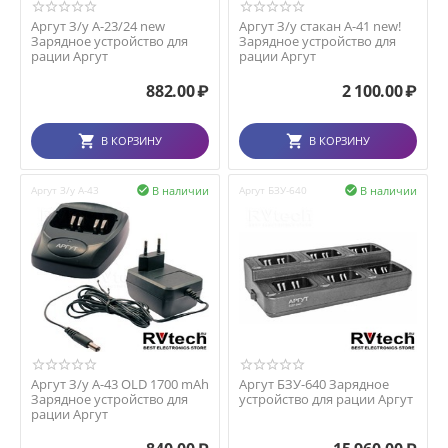
Аргут З/у А-23/24 new
Аргут З/у стакан А-41 new!
Зарядное устройство для
Зарядное устройство для
рации Аргут
рации Аргут
882.00
₽
2 100.00
₽
В КОРЗИНУ
В КОРЗИНУ
В наличии
В наличии
Аргут З/у А-43

Аргут БЗУ-640

Аргут З/у А-43 OLD 1700 mAh
Аргут БЗУ-640 Зарядное
Зарядное устройство для
устройство для рации Аргут
рации Аргут