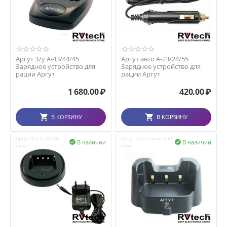
Аргут З/у А-43/44/45
Аргут авто А-23/24/55
Зарядное устройство для
Зарядное устройство для
рации Аргут
рации Аргут
1 680.00
₽
420.00
₽
В КОРЗИНУ
В КОРЗИНУ
Аргут З/у А-23/24
Аргут З/у стакан А-41
В наличии
В наличии


new
new!