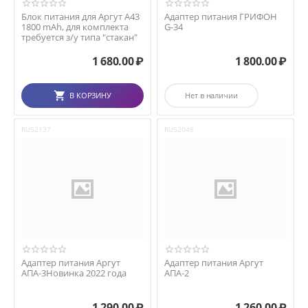
Блок питания для Аргут А43
Адаптер питания ГРИФОН
1800 mAh, для комплекта
G-34
требуется з/у типа "стакан"
1 680.00
₽
1 800.00
₽
В КОРЗИНУ
Нет в наличии
RU52137
RU52048
Адаптер питания Аргут
Адаптер питания Аргут
АПА-3Новинка 2022 года
АПА-2
1 290.00
₽
1 260.00
₽