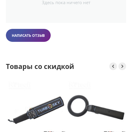
Здесь пока ничего нет
НАПИСАТЬ ОТЗЫВ
Товары со скидкой


S