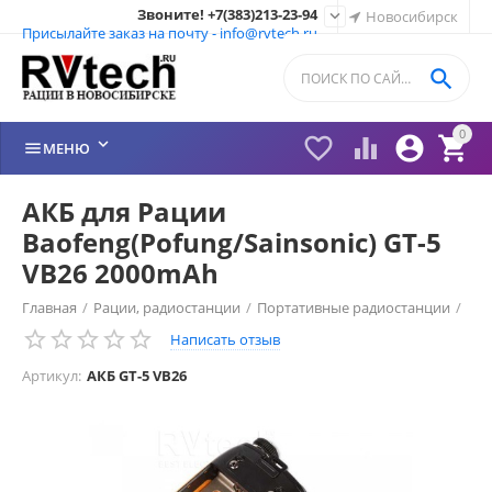
Звоните! +7(383)213-23-94

Новосибирск
Присылайте заказ на почту - info@rvtech.ru

0






МЕНЮ
АКБ для Рации
Baofeng(Pofung/Sainsonic) GT-5
VB26 2000mAh
Главная
/
Рации, радиостанции
/
Портативные радиостанции
/
Написать отзыв
Рации Baofeng Китай
/
Аккумуляторы Baofeng
/
Артикул:
АКБ GT-5 VB26