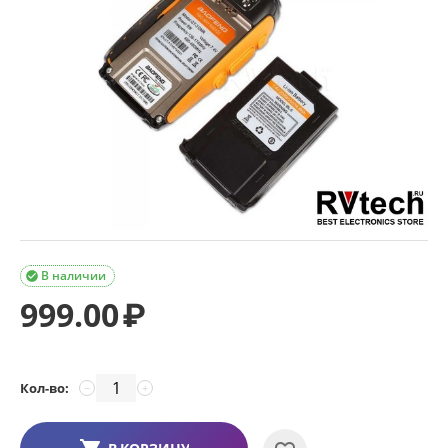
В наличии

999.00
₽
Кол-во:
−
+