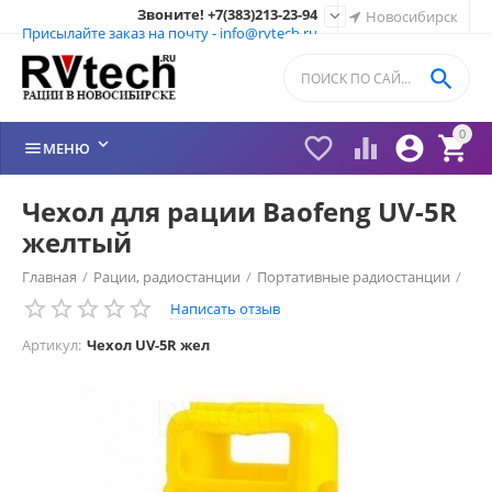
Звоните! +7(383)213-23-94

Новосибирск
Присылайте заказ на почту - info@rvtech.ru

0






МЕНЮ
Чехол для рации Baofeng UV-5R
желтый
Главная
/
Рации, радиостанции
/
Портативные радиостанции
/
Написать отзыв
Рации Baofeng Китай
/
Чехлы Baofeng
/
Артикул:
Чехол UV-5R жел