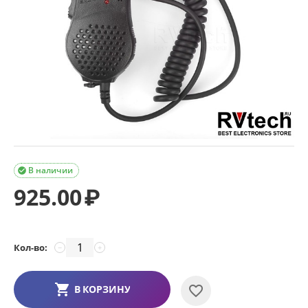
В наличии

925.00
₽
Кол-во:
−
+
В КОРЗИНУ