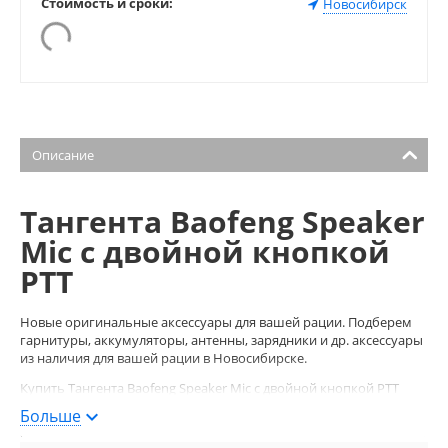
Стоимость и сроки:
Новосибирск
Описание
Тангента Baofeng Speaker
Mic с двойной кнопкой
PTT
Новые оригинальные аксессуары для вашей рации. Подберем
гарнитуры, аккумуляторы, антенны, зарядники и др. аксессуары
из наличия для вашей рации в Новосибирске.
Купить Тангента Baofeng Speaker Mic с двойной кнопкой PTT
можно в магазине раций RVtech.ru.
Больше
Cделайте заказ по телефону
+7 (383) 213-23-94
и у вас будет новая