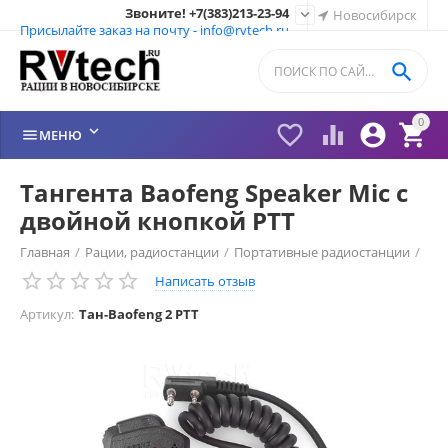
Звоните! +7(383)213-23-94

Новосибирск
Присылайте заказ на почту - info@rvtech.ru

0






МЕНЮ
Тангента Baofeng Speaker Mic с
двойной кнопкой PTT
Главная
/
Рации, радиостанции
/
Портативные радиостанции
/
Написать отзыв
Рации Baofeng Китай
/
Гарнитура Baofeng
/
Артикул:
Тан-Baofeng 2 PTT