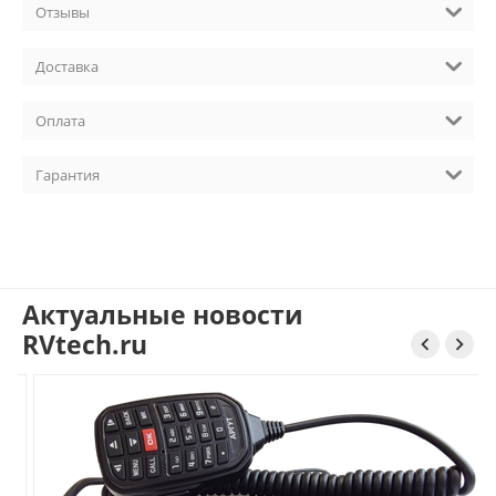
Тангента Baofeng Speaker Mic с двойной кнопкой PTT
Отзывы
Доставка
Оплата
Гарантия
Актуальные новости
RVtech.ru

