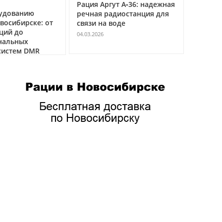
Рация Аргут А‑36: надежная
Рация Ар
удованию
речная радиостанция для
профес
восибирске: от
связи на воде
авиацио
ций до
VHF
04.03.2026
нальных
04.03.2026
истем DMR