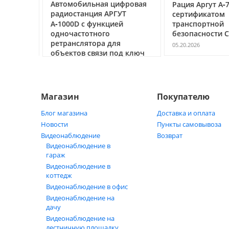
ссе под
Автомобильная цифровая
Рация Аргут А‑7
очему
радиостанция АРГУТ
сертификатом
ак
А‑1000D с функцией
транспортной
ь
одночастотного
безопасности С
ретранслятора для
05.20.2026
объектов связи под ключ
05.21.2026
Магазин
Покупателю
Блог магазина
Доставка и оплата
Новости
Пункты самовывоза
Видеонаблюдение
Возврат
Видеонаблюдение в
гараж
Видеонаблюдение в
коттедж
Видеонаблюдение в офис
Видеонаблюдение на
дачу
Видеонаблюдение на
лестничную площадку