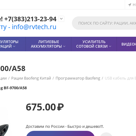
Н
 +7(383)213-23-94

у - info@rvtech.ru
МУЛЯТОРЫ
ЛИТИЕВЫЕ
УСИЛИТЕЛЬ
ВИДЕО
РАЦИЙ
АККУМУЛЯТОРЫ
СОТОВОЙ СВЯЗИ



700/A58
ции
/
Рации Baofeng Китай
/
Программатор Baofeng
/
USB кабель для 
g BF-9700/A58
675.00
₽
Доставим по России - Быстро и дешево!!!.