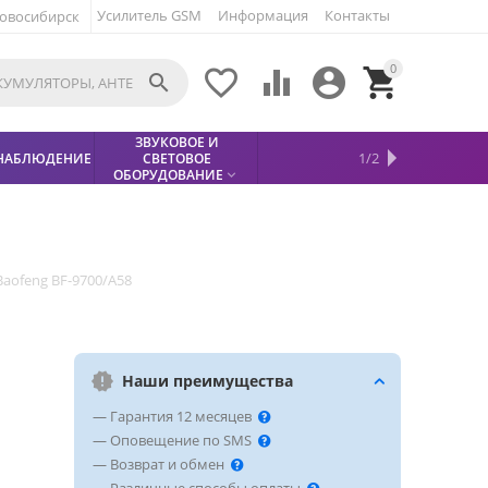
Усилитель GSM
Информация
Контакты
овосибирск
0





ЗВУКОВОЕ И
МЕТАЛЛОДЕТЕКТОР
ХИТЫ
КИСЛОТНЫЕ
1/2
НАБЛЮДЕНИЕ
СВЕТОВОЕ
УСЛУГИ
БЕЗОПАСНОСТЬ
СКИДКИ
НОВИНКИ


АККУМУЛЯТОРЫ
ПРОДАЖ
СФИНКС (SPHINX)

ОБОРУДОВАНИЕ

Baofeng BF-9700/A58
Наши преимущества
— Гарантия 12 месяцев
— Оповещение по SMS
— Возврат и обмен