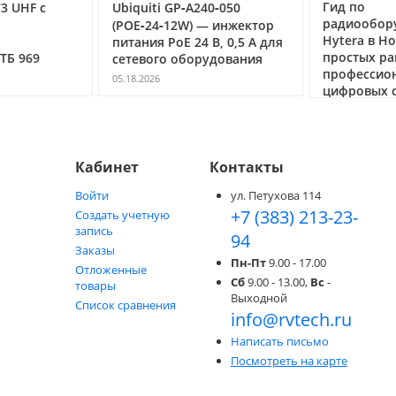
Гид по
3 UHF с
Ubiquiti GP‑A240‑050
радиообор
(POE‑24‑12W) — инжектор
Hytera в Но
питания PoE 24 В, 0,5 А для
простых ра
ТБ 969
сетевого оборудования
профессио
05.18.2026
цифровых с
05.05.2026
Кабинет
Контакты
Войти
ул. Петухова 114
+7 (383) 213-23-
Создать учетную
запись
94
Заказы
Пн-Пт
9.00 - 17.00
Отложенные
Сб
9.00 - 13.00,
Вс
-
товары
Выходной
Список сравнения
info@rvtech.ru
Написать письмо
Посмотреть на карте