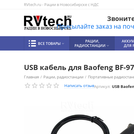
RVtech.ru - Рации в Новосибирске с НДС
Звоните!
Присылайте заказ на почт
РАЦИИ,
АККУ
ВСЕ ТОВАРЫ

РАДИОСТАНЦИИ
ДЛЯ 

USB кабель для Baofeng BF-9
Главная
/
Рации, радиостанции
/
Портативные радиостан
Написать отзыв
Артикул:
USB Baofen