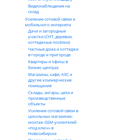
Видеонаблюдение на
склад
Усиление сотовой связи и
мобильного интернета
Дачи и загородные
участки (СНТ, деревни,
коттеджные посёлки)
Частные дома и коттеджи
в городе и пригороде
Квартиры и офисы в
бизнес‑центрах
Магазины, кафе, АЗС и
другие коммерческие
помещения
Склады, ангары, цеха и
производственные
объекты
Усиление сотовой связи в
цокольных магазинах:
монтаж GSM‑усилителей
«под ключ» в
Новосибирске