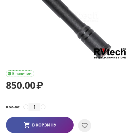
В наличии

850.00
₽
Кол-во:
−
+
В КОРЗИНУ