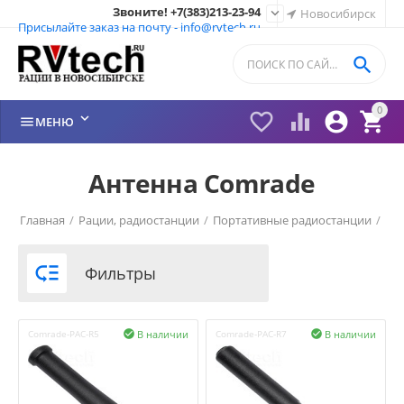
Звоните! +7(383)213-23-94

Новосибирск
Присылайте заказ на почту - info@rvtech.ru

0






МЕНЮ
Антенна Comrade
Главная
/
Рации, радиостанции
/
Портативные радиостанции
/
Рации Comrade (Россия)
/

Фильтры
В наличии
В наличии
Comrade-PAC-R5

Comrade-PAC-R7
