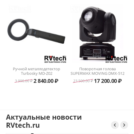
Ручной металлодетектор
Поворотная голова
Turbosky MD-Z02
SUPERMAX MOVING DMX-512
2 840.00
₽
17 200.00
₽
3 990.00
₽
23 500.00
₽
Актуальные новости
RVtech.ru

