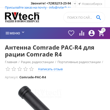
Звоните! +7(383)213-23-94

Новосибирск
Присылайте заказ на почту - info@rvtech.ru

0






МЕНЮ
Антенна Comrade PAC-R4 для
рации Comrade R4
Главная
/
Рации, радиостанции
/
Портативные радиостанции
/
Написать отзыв
Рации Comrade (Россия)
/
Антенна Comrade
/
Артикул:
Comrade-PAC-R4