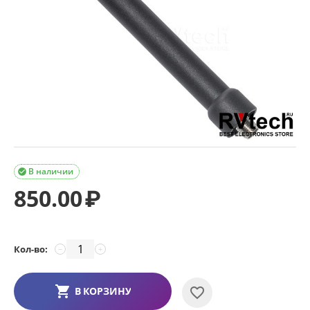
В наличии

850.00
₽
Кол-во:
−
+
В КОРЗИНУ