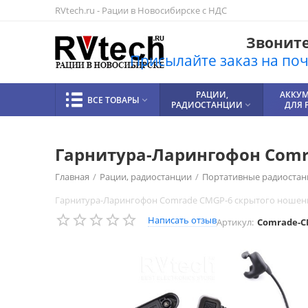
RVtech.ru - Рации в Новосибирске с НДС
Звоните!
Присылайте заказ на почт
РАЦИИ,
АККУ
ВСЕ ТОВАРЫ

РАДИОСТАНЦИИ
ДЛЯ 

Гарнитура-Ларингофон Comra
Главная
/
Рации, радиостанции
/
Портативные радиостан
Гарнитура-Ларингофон Comrade CMGP-6 скрытого ношения
Написать отзыв
Артикул:
Comrade-C