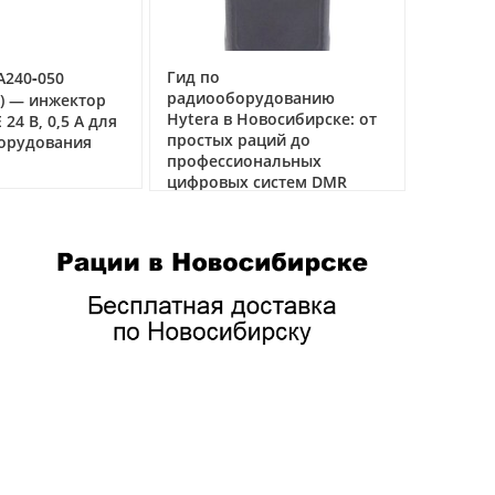
Гид по
A240‑050
Рация А
радиооборудованию
речная 
W) — инжектор
Hytera в Новосибирске: от
связи н
24 В, 0,5 А для
простых раций до
борудования
04.03.2026
профессиональных
цифровых систем DMR
05.05.2026