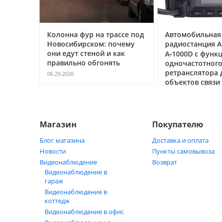
иль:
Колонна фур на трассе под
Автомобильная
Новосибирском: почему
радиостанция 
ворят
они едут стеной и как
А‑1000D с функ
гайд
правильно обгонять
одночастотног
ретранслятора 
06.29.2026
объектов связи
05.21.2026
Магазин
Покупателю
Блог магазина
Доставка и оплата
Новости
Пункты самовывоза
Видеонаблюдение
Возврат
Видеонаблюдение в
гараж
Видеонаблюдение в
коттедж
Видеонаблюдение в офис