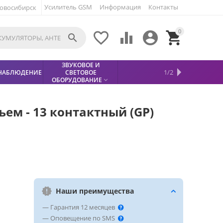
Усилитель GSM
Информация
Контакты
овосибирск
0





ЗВУКОВОЕ И
МЕТАЛЛОДЕТЕКТОР
ХИТЫ
КИСЛОТНЫЕ
1/2
НАБЛЮДЕНИЕ
СВЕТОВОЕ
УСЛУГИ
БЕЗОПАСНОСТЬ
СКИДКИ
НОВИНКИ


АККУМУЛЯТОРЫ
ПРОДАЖ
СФИНКС (SPHINX)

ОБОРУДОВАНИЕ

ем - 13 контактный (GP)
Наши преимущества
— Гарантия 12 месяцев
— Оповещение по SMS