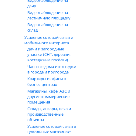
Видеонаблюдение на
дачу
Видеонаблюдение на
лестничную площадку
Видеонаблюдение на
склад
Усиление сотовой связи и
мобильного интернета
Дачи и загородные
участки (СНТ, деревни,
коттеджные посёлки)
Частные дома и коттеджи
в городе и пригороде
Квартиры и офисы в
бизнес‑центрах
Магазины, кафе, АЗС и
другие коммерческие
помещения
Склады, ангары, цеха и
производственные
объекты
Усиление сотовой связи в
цокольных магазинах: