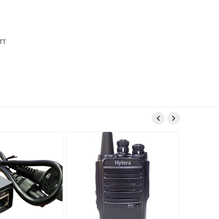
TT

