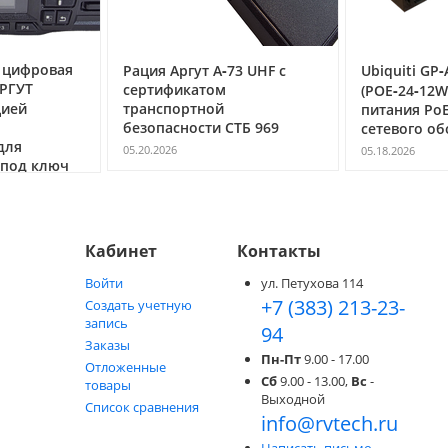
 цифровая
Рация Аргут А‑73 UHF с
Ubiquiti GP‑
АРГУТ
сертификатом
(POE‑24‑12
цией
транспортной
питания PoE 
о
безопасности СТБ 969
сетевого о
для
05.20.2026
05.18.2026
 под ключ
Кабинет
Контакты
Войти
ул. Петухова 114
+7 (383) 213-23-
Создать учетную
запись
94
Заказы
Пн-Пт
9.00 - 17.00
Отложенные
Сб
9.00 - 13.00,
Вс
-
товары
Выходной
Список сравнения
info@rvtech.ru