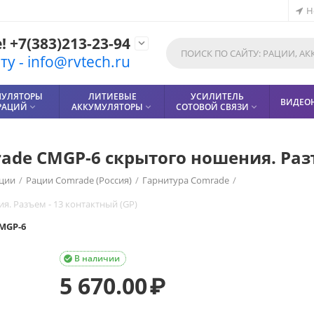
Н
 +7(383)213-23-94

у - info@rvtech.ru
МУЛЯТОРЫ
ЛИТИЕВЫЕ
УСИЛИТЕЛЬ
ВИДЕО
РАЦИЙ
АККУМУЛЯТОРЫ
СОТОВОЙ СВЯЗИ



de CMGP-6 скрытого ношения. Разъ
ции
/
Рации Comrade (Россия)
/
Гарнитура Comrade
/
. Разъем - 13 контактный (GP)
MGP-6
В наличии

5 670.00
₽