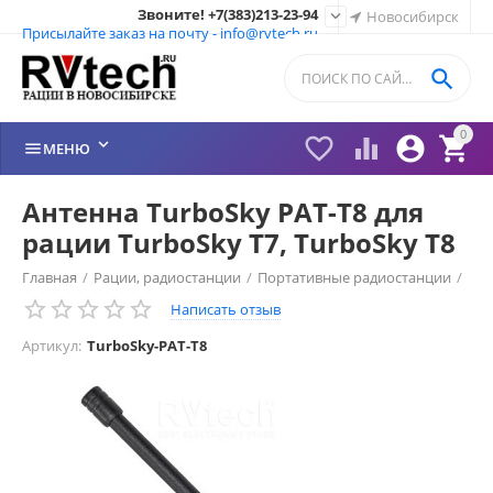
Звоните! +7(383)213-23-94

Новосибирск
Присылайте заказ на почту - info@rvtech.ru

0






МЕНЮ
Антенна TurboSky PAT-T8 для
рации TurboSky T7, TurboSky T8
Главная
/
Рации, радиостанции
/
Портативные радиостанции
/
Написать отзыв
Рации Turbosky (Россия)
/
Антенна Turbosky
/
Артикул:
TurboSky-PAT-T8