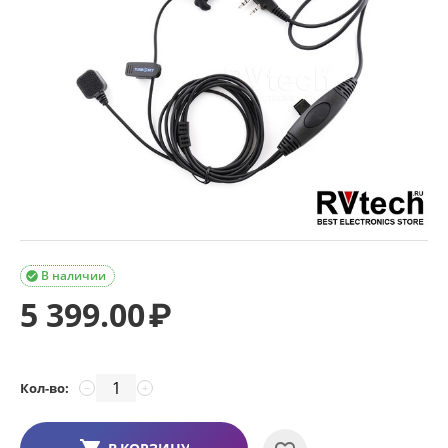
В наличии

5 399.00
₽
Кол-во:
−
+