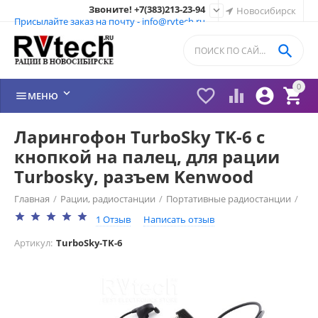
Звоните! +7(383)213-23-94

Новосибирск
Присылайте заказ на почту - info@rvtech.ru

0






МЕНЮ
Ларингофон TurboSky TK-6 с
кнопкой на палец, для рации
Turbosky, разъем Kenwood
Главная
/
Рации, радиостанции
/
Портативные радиостанции
/
1 Отзыв
Написать отзыв
Рации Turbosky (Россия)
/
Гарнитура Turbosky
/
Артикул:
TurboSky-TK-6