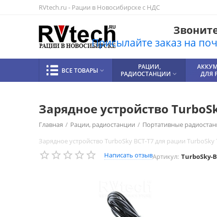
RVtech.ru - Рации в Новосибирске с НДС
Звоните!
Присылайте заказ на почт
РАЦИИ,
АККУ
ВСЕ ТОВАРЫ

РАДИОСТАНЦИИ
ДЛЯ 

Зарядное устройство TurboSk
Главная
/
Рации, радиостанции
/
Портативные радиостан
Зарядное устройство TurboSky BCT-T7 для рации TurboSky T
Написать отзыв
Артикул:
TurboSky-B