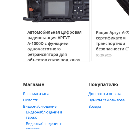
ссе под
Автомобильная цифровая
Рация Аргут А‑7
очему
радиостанция АРГУТ
сертификатом
ак
А‑1000D с функцией
транспортной
ь
одночастотного
безопасности С
ретранслятора для
05.20.2026
объектов связи под ключ
05.21.2026
Магазин
Покупателю
Блог магазина
Доставка и оплата
Новости
Пункты самовывоза
Видеонаблюдение
Возврат
Видеонаблюдение в
гараж
Видеонаблюдение в
коттедж