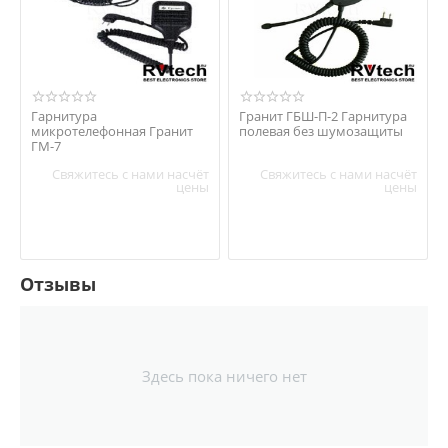
Гарнитура
Гранит ГБШ-П-2 Гарнитура
микротелефонная Гранит
полевая без шумозащиты
ГМ-7
Свяжитесь с нами насчёт
Свяжитесь с нами насчёт
цены
цены
Отзывы
Здесь пока ничего нет