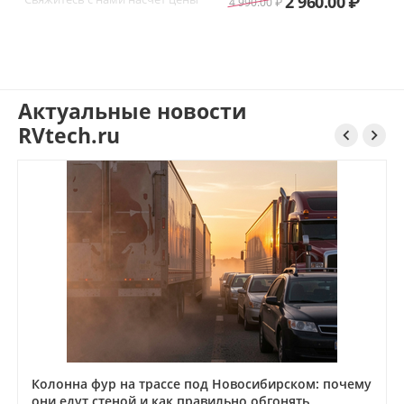
2 960.00
₽
4 990.00
₽
Новосибирск
Актуальные новости
RVtech.ru


Колонна фур на трассе под Новосибирском: почему
они едут стеной и как правильно обгонять