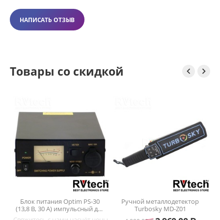
НАПИСАТЬ ОТЗЫВ
Товары со скидкой


Блок питания Optim PS-30
Ручной металлодетектор
(13,8 В, 30 А) импульсный для
Turbosky MD-Z01
радиостанций —
ены
Свяжитесь с нами насчёт цены