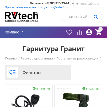
Звоните! +7(383)213-23-94

Новосибирск
Присылайте заказ на почту - info@rvtech.ru

0






МЕНЮ
Гарнитура Гранит
Главная
/
Рации, радиостанции
/
Портативные радиостанции
/
Рация Гранит (Россия)
/

Фильтры
В наличии
В наличии
Гранит ГМ-7

Гранит ГБШ-П-2
