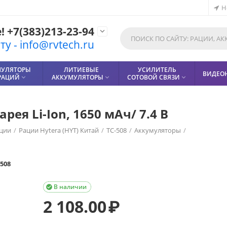
Н
 +7(383)213-23-94

у - info@rvtech.ru
МУЛЯТОРЫ
ЛИТИЕВЫЕ
УСИЛИТЕЛЬ
ВИДЕО
РАЦИЙ
АККУМУЛЯТОРЫ
СОТОВОЙ СВЯЗИ



рея Li-Ion, 1650 мАч/ 7.4 В
ции
/
Рации Hytera (HYT) Китай
/
TC-508
/
Аккумуляторы
/
-508
В наличии

2 108.00
₽