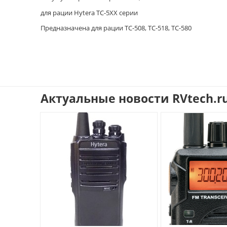
для рации Hytera TC-5XX серии
Предназначена для рации TC-508, TC-518, TC-580
Актуальные новости RVtech.r