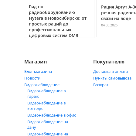
Гид по
0
Рация Аргут А‑3
радиооборудованию
речная радиост
жектор
Hytera в Новосибирске: от
связи на воде
5 А для
простых раций до
ания
04.03.2026
профессиональных
цифровых систем DMR
05.05.2026
Магазин
Покупателю
Блог магазина
Доставка и оплата
Новости
Пункты самовывоза
Видеонаблюдение
Возврат
Видеонаблюдение в
гараж
Видеонаблюдение в
коттедж
Видеонаблюдение в офис
Видеонаблюдение на
дачу
Видеонаблюдение на