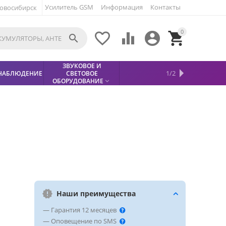
Усилитель GSM
Информация
Контакты
овосибирск
0





ЗВУКОВОЕ И
МЕТАЛЛОДЕТЕКТОР
ХИТЫ
КИСЛОТНЫЕ
1/2
НАБЛЮДЕНИЕ
СВЕТОВОЕ
УСЛУГИ
БЕЗОПАСНОСТЬ
СКИДКИ
НОВИНКИ


АККУМУЛЯТОРЫ
ПРОДАЖ
СФИНКС (SPHINX)

ОБОРУДОВАНИЕ

Наши преимущества
— Гарантия 12 месяцев
— Оповещение по SMS