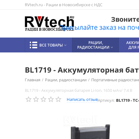
RVtech.ru - Рации в Новосибирске с НДС
Звоните!
Присылайте заказ на почт
РАЦИИ,
АККУ
ВСЕ ТОВАРЫ

РАДИОСТАНЦИИ
ДЛЯ 

BL1719 - Аккумуляторная бата
Главная
/
Рации, радиостанции
/
Портативные радиостан
BL1719 - Аккумуляторная батарея Li-Ion, 1650 мАч/ 7.4 В
Написать отзыв
Артикул:
BL1719 - TC