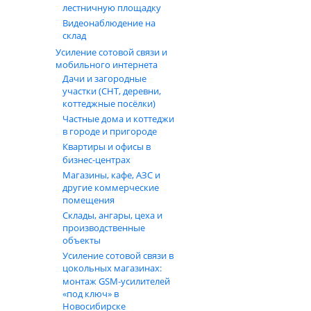
лестничную площадку
Видеонаблюдение на
склад
Усиление сотовой связи и
мобильного интернета
Дачи и загородные
участки (СНТ, деревни,
коттеджные посёлки)
Частные дома и коттеджи
в городе и пригороде
Квартиры и офисы в
бизнес‑центрах
Магазины, кафе, АЗС и
другие коммерческие
помещения
Склады, ангары, цеха и
производственные
объекты
Усиление сотовой связи в
цокольных магазинах:
монтаж GSM‑усилителей
«под ключ» в
Новосибирске