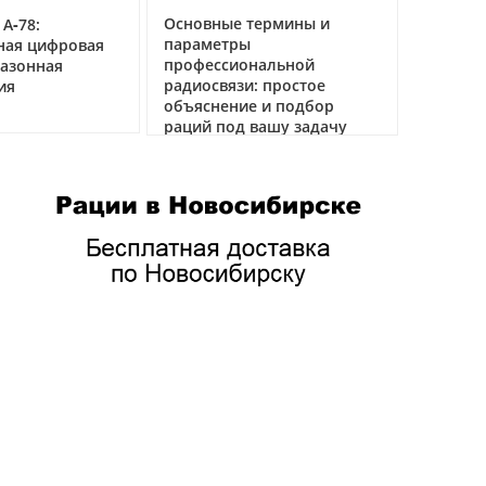
Основные термины и
 А‑78:
параметры
ная цифровая
профессиональной
азонная
радиосвязи: простое
ия
объяснение и подбор
раций под вашу задачу
04.02.2026