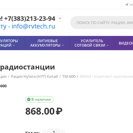
Н
 +7(383)213-23-94

у - info@rvtech.ru
МУЛЯТОРЫ
ЛИТИЕВЫЕ
УСИЛИТЕЛЬ
ВИДЕО
РАЦИЙ
АККУМУЛЯТОРЫ
СОТОВОЙ СВЯЗИ



я радиостанции
ции
/
Рации Hytera (HYT) Китай
/
TM-600
/
BRK04 - Комплект креплени
-600
В наличии

868.00
₽
Кол-во:
−
+