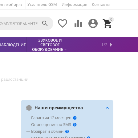
Усилитель GSM
Информация
Контакты
овосибирск
0





ЗВУКОВОЕ И
МЕТАЛЛОДЕТЕКТОР
ХИТЫ
КИСЛОТНЫЕ
1/2
НАБЛЮДЕНИЕ
СВЕТОВОЕ
УСЛУГИ
БЕЗОПАСНОСТЬ
СКИДКИ
НОВИНКИ


АККУМУЛЯТОРЫ
ПРОДАЖ
СФИНКС (SPHINX)

ОБОРУДОВАНИЕ

я радиостанции
Наши преимущества
— Гарантия 12 месяцев
— Оповещение по SMS
— Возврат и обмен