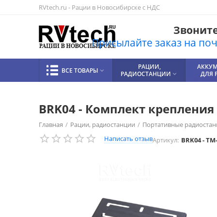
RVtech.ru - Рации в Новосибирске с НДС
Звоните!
Присылайте заказ на почт
РАЦИИ,
АККУ
ВСЕ ТОВАРЫ

РАДИОСТАНЦИИ
ДЛЯ 

BRK04 - Комплект креплени
Главная
/
Рации, радиостанции
/
Портативные радиостан
Написать отзыв
Артикул:
BRK04 - TM