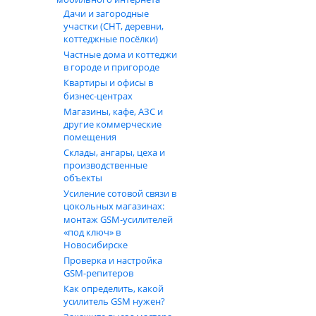
Дачи и загородные
участки (СНТ, деревни,
коттеджные посёлки)
Частные дома и коттеджи
в городе и пригороде
Квартиры и офисы в
бизнес‑центрах
Магазины, кафе, АЗС и
другие коммерческие
помещения
Склады, ангары, цеха и
производственные
объекты
Усиление сотовой связи в
цокольных магазинах:
монтаж GSM‑усилителей
«под ключ» в
Новосибирске
Проверка и настройка
GSM-репитеров
Как определить, какой
усилитель GSM нужен?