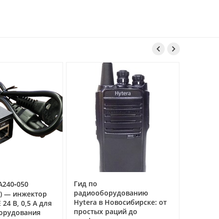


Гид по
A240‑050
Рация А
радиооборудованию
речная 
W) — инжектор
Hytera в Новосибирске: от
связи н
24 В, 0,5 А для
простых раций до
борудования
04.03.2026