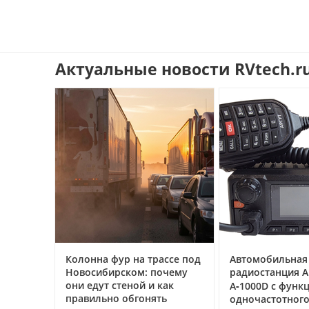
Актуальные новости RVtech.r
иль:
Колонна фур на трассе под
Автомобильная
Новосибирском: почему
радиостанция 
ворят
они едут стеной и как
А‑1000D с функ
гайд
правильно обгонять
одночастотног