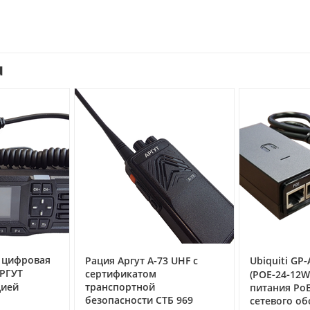
u
 цифровая
Рация Аргут А‑73 UHF с
Ubiquiti GP‑
АРГУТ
сертификатом
(POE‑24‑12
цией
транспортной
питания PoE 
о
безопасности СТБ 969
сетевого о