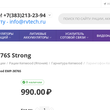
Н
 +7(383)213-23-94

у - info@rvtech.ru
УЛЯТОРЫ
ЛИТИЕВЫЕ
УСИЛИТЕЛЬ
ВИДЕОН
РАЦИЙ
АККУМУЛЯТОРЫ
СОТОВОЙ СВЯЗИ



6S Strong
ции
/
Рации Kenwood (Япония)
/
Гарнитура Kenwood
/
Ларингофон Ke
od EMP-3076S
В наличии

990.00
₽
Кол-во:
−
+