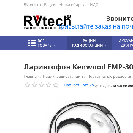
RVtech.ru - Рации в Новосибирске с НДС
Звоните!
Присылайте заказ на почт
ВСЕ
РАЦИИ,
АККУМ
ТОВАРЫ
РАДИОСТАНЦИИ
ДЛЯ 


Ларингофон Kenwood EMP-307
Главная
/
Рации, радиостанции
/
Портативные радиостан
Написать отзыв
Артикул:
Лар-Kenwo