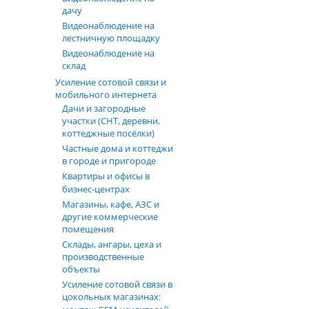
дачу
Видеонаблюдение на
лестничную площадку
Видеонаблюдение на
склад
Усиление сотовой связи и
мобильного интернета
Дачи и загородные
участки (СНТ, деревни,
коттеджные посёлки)
Частные дома и коттеджи
в городе и пригороде
Квартиры и офисы в
бизнес‑центрах
Магазины, кафе, АЗС и
другие коммерческие
помещения
Склады, ангары, цеха и
производственные
объекты
Усиление сотовой связи в
цокольных магазинах: