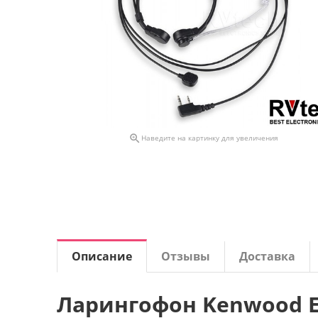

Наведите на картинку для увеличения
Описание
Отзывы
Доставка
Ларингофон Kenwood E