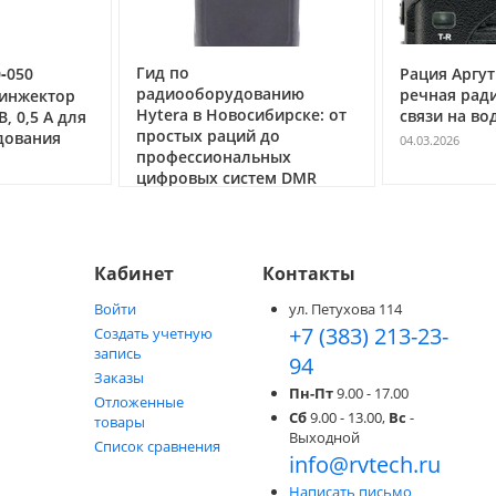
Гид по
0‑050
Рация Аргут
радиооборудованию
речная рад
 инжектор
Hytera в Новосибирске: от
связи на во
, 0,5 А для
простых раций до
дования
04.03.2026
профессиональных
цифровых систем DMR
05.05.2026
Кабинет
Контакты
Войти
ул. Петухова 114
+7 (383) 213-23-
Создать учетную
запись
94
Заказы
Пн-Пт
9.00 - 17.00
Отложенные
Сб
9.00 - 13.00,
Вс
-
товары
Выходной
Список сравнения
info@rvtech.ru
Написать письмо