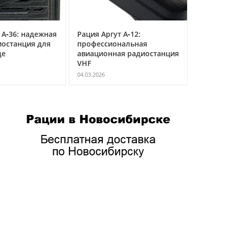
 А‑36: надежная
Рация Аргут А‑12:
Рация Ар
иостанция для
профессиональная
универс
де
авиационная радиостанция
мульти
VHF
радиост
04.03.2026
04.03.2026