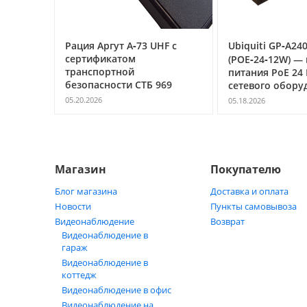
фровая
Рация Аргут А‑73 UHF с
Ubiquiti GP‑A24
Т
сертификатом
(POE‑24‑12W) —
транспортной
питания PoE 24 В
безопасности СТБ 969
сетевого обору
05.20.2026
05.18.2026
д ключ
Магазин
Покупателю
Блог магазина
Доставка и оплата
Новости
Пункты самовывоза
Видеонаблюдение
Возврат
Видеонаблюдение в
гараж
Видеонаблюдение в
коттедж
Видеонаблюдение в офис
Видеонаблюдение на