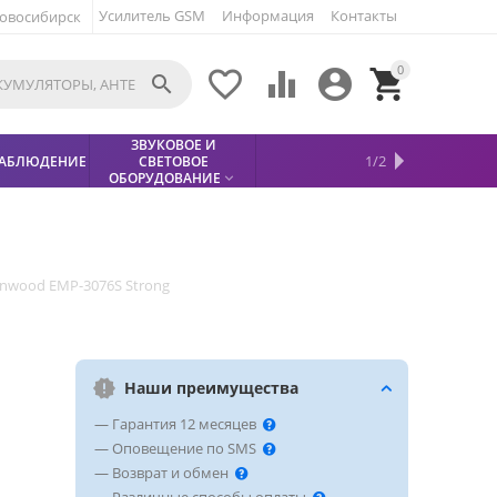
Усилитель GSM
Информация
Контакты
овосибирск
0





ЗВУКОВОЕ И
МЕТАЛЛОДЕТЕКТОР
ХИТЫ
КИСЛОТНЫЕ
1/2
АБЛЮДЕНИЕ
СВЕТОВОЕ
УСЛУГИ
БЕЗОПАСНОСТЬ
СКИДКИ
НОВИНКИ


АККУМУЛЯТОРЫ
ПРОДАЖ
СФИНКС (SPHINX)

ОБОРУДОВАНИЕ

nwood EMP-3076S Strong
Наши преимущества
— Гарантия 12 месяцев
— Оповещение по SMS
— Возврат и обмен