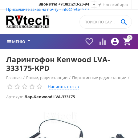
Звоните! +7(383)213-23-94

Новосибирск
Присылайте заказ на почту - info@rvtech.ru

0






МЕНЮ
Ларингофон Kenwood LVA-
333175-KPD
Главная
/
Рации, радиостанции
/
Портативные радиостанции
/
Написать отзыв
Рации Kenwood (Япония)
/
Гарнитура Kenwood
/
Артикул:
Лар-Kenwood LVA-333175