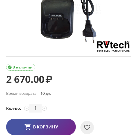
В наличии

2 670.00
₽
Время возврата:
10 дн.
Кол-во:
−
+
В КОРЗИНУ