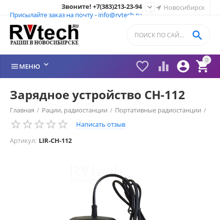
Звоните! +7(383)213-23-94

Новосибирск
Присылайте заказ на почту - info@rvtech.ru

0






МЕНЮ
Зарядное устройство CH-112
Главная
/
Рации, радиостанции
/
Портативные радиостанции
/
Написать отзыв
Рации ЛИРА (LiRA) Россия
/
Зарядные устройства Lira
/
Артикул:
LIR-CH-112