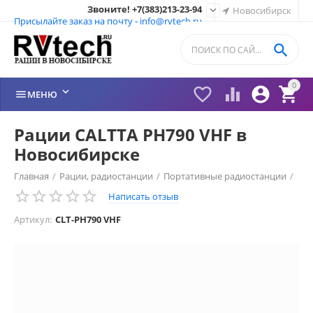
Звоните! +7(383)213-23-94

Новосибирск
Присылайте заказ на почту - info@rvtech.ru

0






МЕНЮ
Рации CALTTA PH790 VHF в
Новосибирске
Главная
/
Рации, радиостанции
/
Портативные радиостанции
/
Написать отзыв
Рации CALTTA (Китай)
/
Рации CALTTA
/
Артикул:
CLT-PH790 VHF