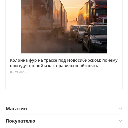
undefined
160 г. с аккумулятором
Комплектация:
приёмопередатчик
АКБ Li-ON 1500 mAh
быстрое з/у
адаптер
антенна
Колонна фур на трассе под Новосибирском: почему
клипса.
они едут стеной и как правильно обгонять
06.29.2026
Магазин
Покупателю