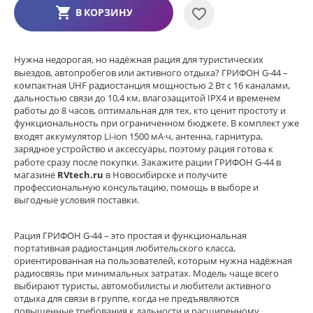
В КОРЗИНУ
Нужна недорогая, но надёжная рация для туристических
выездов, автопробегов или активного отдыха? ГРИФОН G‑44 –
компактная UHF радиостанция мощностью 2 Вт с 16 каналами,
дальностью связи до 10,4 км, влагозащитой IPX4 и временем
работы до 8 часов, оптимальная для тех, кто ценит простоту и
функциональность при ограниченном бюджете. В комплект уже
входят аккумулятор Li‑ion 1500 мА·ч, антенна, гарнитура,
зарядное устройство и аксессуары, поэтому рация готова к
работе сразу после покупки. Закажите рации ГРИФОН G‑44 в
магазине
RVtech.ru
в Новосибирске и получите
профессиональную консультацию, помощь в выборе и
выгодные условия поставки.
Рация ГРИФОН G‑44 – это простая и функциональная
портативная радиостанция любительского класса,
ориентированная на пользователей, которым нужна надёжная
радиосвязь при минимальных затратах. Модель чаще всего
выбирают туристы, автомобилисты и любители активного
отдыха для связи в группе, когда не предъявляются
повышенные требования к дальности и расширенному