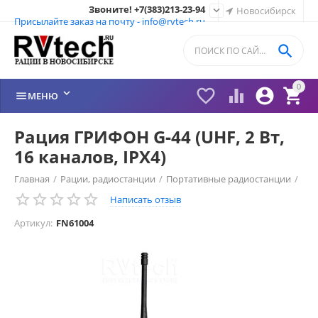
Звоните! +7(383)213-23-94

Новосибирск
Присылайте заказ на почту - info@rvtech.ru

0






МЕНЮ
Рация ГРИФОН G‑44 (UHF, 2 Вт,
16 каналов, IPX4)
Главная
/
Рации, радиостанции
/
Портативные радиостанции
/
Написать отзыв
Рации Грифон (Россия)
/
Рации Грифон
/
Артикул:
FN61004