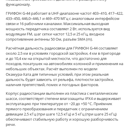
функционалу.
ГРИФОН G‑44 работает в UHF‑диапазоне частот 403–410, 417–422,
433–450, 446,0–446,1 и 469–470 МГц с аналоговым интерфейсом
связи и 16 рабочими каналами. Максимальная выходная
мощность передатчика составляет 2 Вт, используется вид
модуляции FM, шаг сетки частот 12,5 и 25 кГц, входное
сопротивление антенны 50 Ом, разъём SMA (m).
Расчётная дальность радиосвязи для ГРИФОН G‑44 составляет
около 2,5 км в условиях городской застройки, 4 км в пригороде
и до 10,4 км на открытой местности, что достаточно для
походов, покатушек на автомобилях колонной и применения на
небольших объектах. Расчёт выполнен по модели
Окамура‑Хата для типичных условий, при этом реальная
дальность будет зависеть от рельефа, плотности застройки,
наличия препятствий, помех и погодных факторов.
Корпус радиостанции выполнен из пластика с металлическим
шасси, соответствует степени влагозащиты IPX4 и выдерживает
эксплуатацию при температуре от −20 до +50 °C. Приёмник
прямого преобразования и передатчик с ограничением
девиации 2,5 кГц (при шаге 12,5 кГц) и 5 кГц (при шаге 25 кГц)
обеспечивают стабильную работу и хорошую разборчивость
речи.