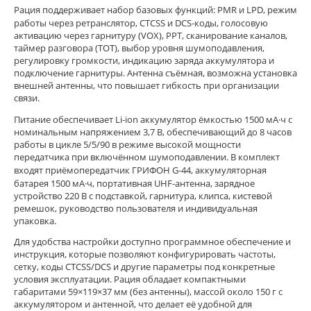
Рация поддерживает набор базовых функций: PMR и LPD, режим
работы через ретранслятор, CTCSS и DCS‑коды, голосовую
активацию через гарнитуру (VOX), PPT, сканирование каналов,
таймер разговора (TOT), выбор уровня шумоподавления,
регулировку громкости, индикацию заряда аккумулятора и
подключение гарнитуры. Антенна съёмная, возможна установка
внешней антенны, что повышает гибкость при организации
связи.
Питание обеспечивает Li‑ion аккумулятор ёмкостью 1500 мА·ч с
номинальным напряжением 3,7 В, обеспечивающий до 8 часов
работы в цикле 5/5/90 в режиме высокой мощности
передатчика при включённом шумоподавлении. В комплект
входят приёмопередатчик ГРИФОН G‑44, аккумуляторная
батарея 1500 мА·ч, портативная UHF‑антенна, зарядное
устройство 220 В с подставкой, гарнитура, клипса, кистевой
ремешок, руководство пользователя и индивидуальная
упаковка.
Для удобства настройки доступно программное обеспечение и
инструкция, которые позволяют конфигурировать частоты,
сетку, коды CTCSS/DCS и другие параметры под конкретные
условия эксплуатации. Рация обладает компактными
габаритами 59×119×37 мм (без антенны), массой около 150 г с
аккумулятором и антенной, что делает её удобной для