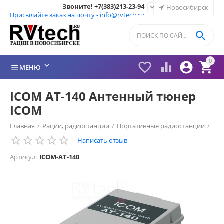
Звоните! +7(383)213-23-94

Новосибирск
Присылайте заказ на почту - info@rvtech.ru

0






МЕНЮ
ICOM AT-140 Антенный тюнер
ICOM
Главная
/
Рации, радиостанции
/
Портативные радиостанции
/
Написать отзыв
Рации ICOM (Япония)
/
Аксессуары ICOM
/
Артикул:
ICOM-AT-140
Антенный тюнер ICOM
/