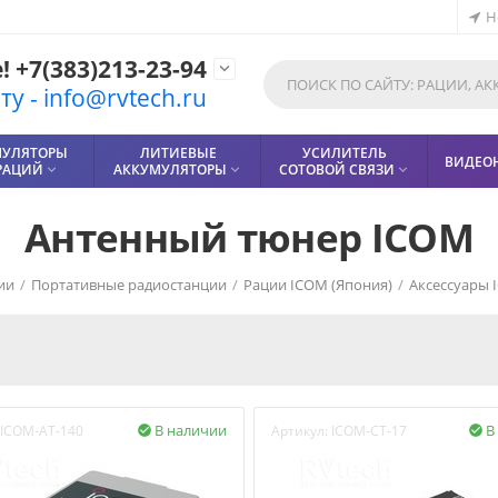
Н
 +7(383)213-23-94

у - info@rvtech.ru
МУЛЯТОРЫ
ЛИТИЕВЫЕ
УСИЛИТЕЛЬ
ВИДЕО
РАЦИЙ
АККУМУЛЯТОРЫ
СОТОВОЙ СВЯЗИ



Антенный тюнер ICOM
ии
/
Портативные радиостанции
/
Рации ICOM (Япония)
/
Аксессуары 
В наличии
В
ICOM-AT-140
Артикул:
ICOM-CT-17

