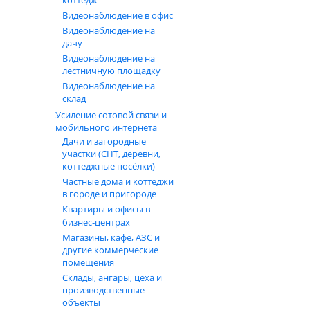
коттедж
Видеонаблюдение в офис
Видеонаблюдение на
дачу
Видеонаблюдение на
лестничную площадку
Видеонаблюдение на
склад
Усиление сотовой связи и
мобильного интернета
Дачи и загородные
участки (СНТ, деревни,
коттеджные посёлки)
Частные дома и коттеджи
в городе и пригороде
Квартиры и офисы в
бизнес‑центрах
Магазины, кафе, АЗС и
другие коммерческие
помещения
Склады, ангары, цеха и
производственные
объекты