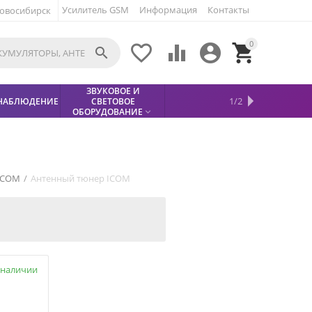
Усилитель GSM
Информация
Контакты
овосибирск
0





ЗВУКОВОЕ И
МЕТАЛЛОДЕТЕКТОР
ХИТЫ
КИСЛОТНЫЕ
1/2
НАБЛЮДЕНИЕ
СВЕТОВОЕ
УСЛУГИ
БЕЗОПАСНОСТЬ
СКИДКИ
НОВИНКИ


АККУМУЛЯТОРЫ
ПРОДАЖ
СФИНКС (SPHINX)

ОБОРУДОВАНИЕ

ICOM
/
Антенный тюнер ICOM
 наличии