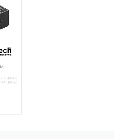
OM
ь с нами
чёт цены