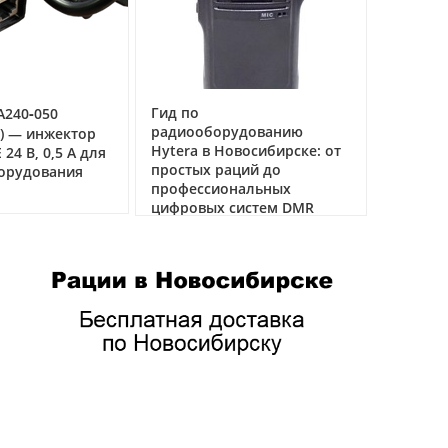
Гид по
Рация Аргут А‑36: на
радиооборудованию
речная радиостанция
Hytera в Новосибирске: от
связи на воде
ля
простых раций до
04.03.2026
профессиональных
цифровых систем DMR
05.05.2026