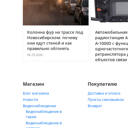
Колонна фур на трассе под
Автомобильная цифровая
Новосибирском: почему
радиостанция АРГУТ
они едут стеной и как
А‑1000D с функцией
правильно обгонять
одночастотного
ретранслятора для
06.29.2026
объектов связи под ключ
05.21.2026
Магазин
Покупателю
Блог магазина
Доставка и оплата
Новости
Пункты самовывоза
Видеонаблюдение
Возврат
Видеонаблюдение в
гараж
Видеонаблюдение в