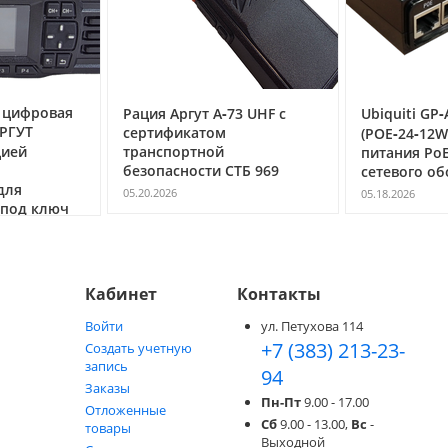
Рация Аргут А‑73 UHF с
Ubiquiti GP‑A240‑050
сертификатом
(POE‑24‑12W) — инжектор
транспортной
питания PoE 24 В, 0,5 А д
безопасности СТБ 969
сетевого оборудования
05.20.2026
05.18.2026
Кабинет
Контакты
Войти
ул. Петухова 114
+7 (383) 213-23-
Создать учетную
запись
94
Заказы
Пн-Пт
9.00 - 17.00
Отложенные
Сб
9.00 - 13.00,
Вс
-
товары
Выходной