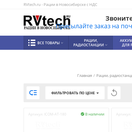
RVtech.ru - Рации в Новосибирске с НДС
Звоните!
Присылайте заказ на почт
РАЦИИ,
АККУ
ВСЕ ТОВАРЫ

РАДИОСТАНЦИИ
ДЛЯ 

Главная
/
Рации, радиостанц


ФИЛЬТРОВАТЬ ПО ЦЕНЕ
В наличии
Артикул:
ICOM-AT-180
Артикул:
