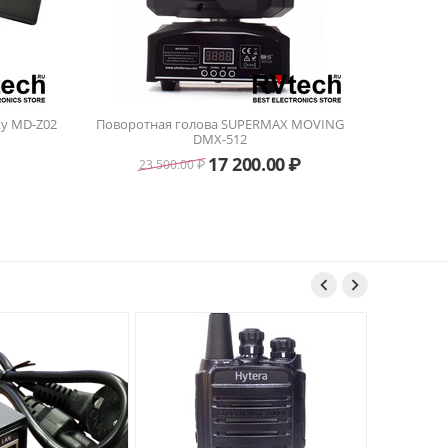
Поворотная голова SUPERMAX MOVING
DMX-512
17 200.00
₽
23 500.00
₽

