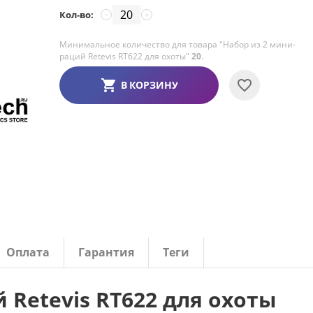
Кол-во:
−
+
Минимальное количество для товара "Набор из 2 мини-
раций Retevis RT622 для охоты"
20
.
В КОРЗИНУ
Оплата
Гарантия
Теги
 Retevis RT622 для охоты