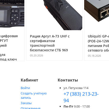
анция. Лицензия на радиосвязь не требуется, так как мощность
чественным звуковым модулем. Качество звука хорошее, будто вы
иками в здании, во время активного отдыха, на рыбалке, и т. д. Дальн
 городе, 20 этажей в здании. Передача активируется кнопкой PTT или го
овая
Рация Аргут А‑73 UHF с
Ubiquiti GP‑A240‑
з порт miniUSB. Шнур в комплекте. Время активной работы 8–12 часов,
сертификатом
(POE‑24‑12W) — и
транспортной
питания PoE 24 В, 
безопасности СТБ 969
сетевого оборуд
05.20.2026
05.18.2026
ключ
Кабинет
Контакты
Войти
ул. Петухова 114
+7 (383) 213-23-
Создать учетную
запись
94
Заказы
Пн-Пт
9.00 - 17.00
Отложенные