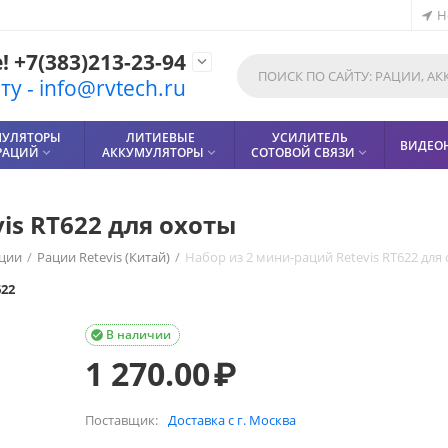
Н
 +7(383)213-23-94

у - info@rvtech.ru
МУЛЯТОРЫ
ЛИТИЕВЫЕ
УСИЛИТЕЛЬ
ВИДЕО
РАЦИЙ
АККУМУЛЯТОРЫ
СОТОВОЙ СВЯЗИ



is RT622 для охоты
ции
/
Рации Retevis (Китай)
/
Набор из 2 мини-раций Retevis RT622 для
622
В наличии

1 270.00
₽
Поставщик:
Доставка с г. Москва