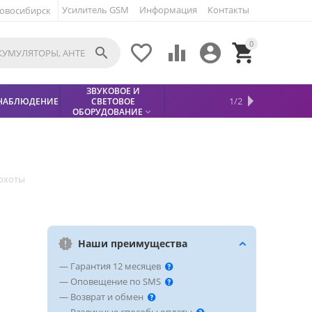
Усилитель GSM
Информация
Контакты
овосибирск
0





ЗВУКОВОЕ И
МЕТАЛЛОДЕТЕКТОР
ХИТЫ
КИСЛОТНЫЕ
1/2
НАБЛЮДЕНИЕ
СВЕТОВОЕ
УСЛУГИ
БЕЗОПАСНОСТЬ
СКИДКИ
НОВИНКИ


АККУМУЛЯТОРЫ
ПРОДАЖ
СФИНКС (SPHINX)

ОБОРУДОВАНИЕ

 охоты
Наши преимущества
— Гарантия 12 месяцев
— Оповещение по SMS
— Возврат и обмен