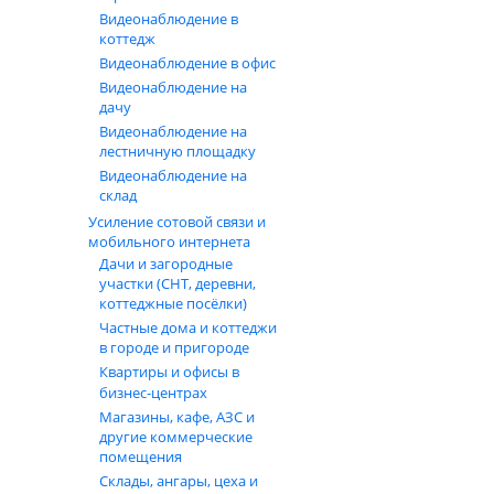
Видеонаблюдение в
коттедж
Видеонаблюдение в офис
Видеонаблюдение на
дачу
Видеонаблюдение на
лестничную площадку
Видеонаблюдение на
склад
Усиление сотовой связи и
мобильного интернета
Дачи и загородные
участки (СНТ, деревни,
коттеджные посёлки)
Частные дома и коттеджи
в городе и пригороде
Квартиры и офисы в
бизнес‑центрах
Магазины, кафе, АЗС и
другие коммерческие
помещения
Склады, ангары, цеха и