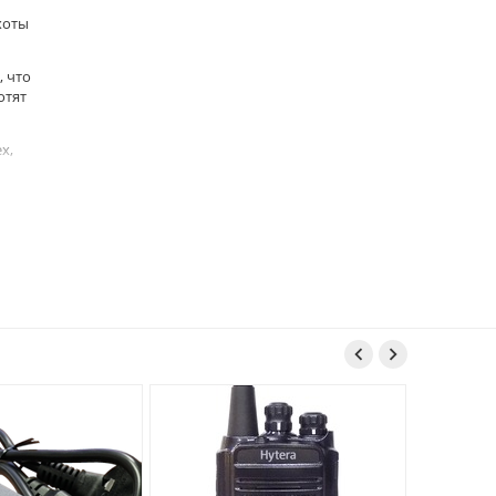
хоты
, что
отят
х,


же в
и