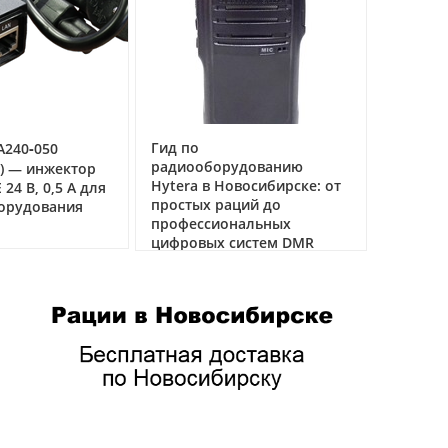
ость
лосом
Гид по
050
Рация Аргут А
 в
радиооборудованию
речная радио
нжектор
Hytera в Новосибирске: от
связи на воде
0,5 А для
простых раций до
ования
04.03.2026
профессиональных
цифровых систем DMR
05.05.2026