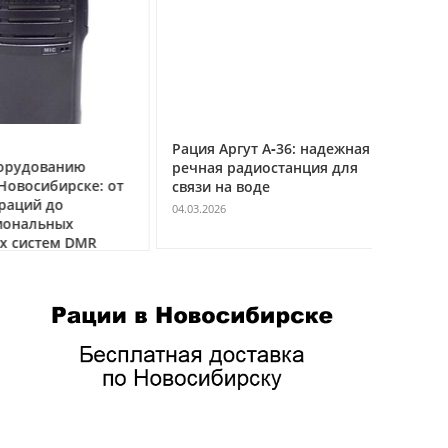
нную
Рация Аргут А‑36: надежная
Рация Ар
овне
удованию
речная радиостанция для
профес
восибирске: от
связи на воде
авиацио
ций до
VHF
04.03.2026
нальных
04.03.2026
истем DMR
ся
я