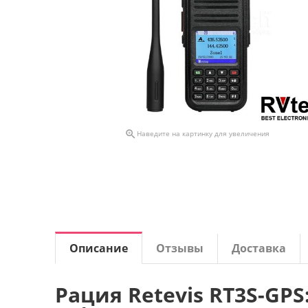

Наведите на картинку для увеличения
Описание
Отзывы
Доставка
Рация Retevis RT3S-GP