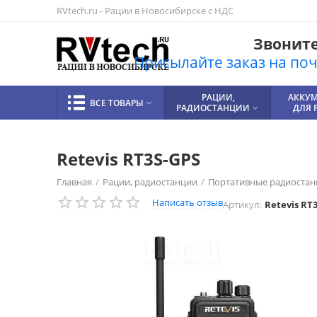
RVtech.ru - Рации в Новосибирске с НДС
Звоните!
Присылайте заказ на почт
РАЦИИ,
АККУ
ВСЕ ТОВАРЫ

РАДИОСТАНЦИИ
ДЛЯ 

Retevis RT3S-GPS
Главная
/
Рации, радиостанции
/
Портативные радиостан
Написать отзыв
Артикул:
Retevis RT