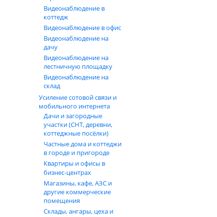
Видеонаблюдение в
коттедж
Видеонаблюдение в офис
Видеонаблюдение на
дачу
Видеонаблюдение на
лестничную площадку
Видеонаблюдение на
склад
Усиление сотовой связи и
мобильного интернета
Дачи и загородные
участки (СНТ, деревни,
коттеджные посёлки)
Частные дома и коттеджи
в городе и пригороде
Квартиры и офисы в
бизнес‑центрах
Магазины, кафе, АЗС и
другие коммерческие
помещения
Склады, ангары, цеха и