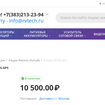
Н
 +7(383)213-23-94

у - info@rvtech.ru
МУЛЯТОРЫ
ЛИТИЕВЫЕ
УСИЛИТЕЛЬ
ВИДЕО
РАЦИЙ
АККУМУЛЯТОРЫ
СОТОВОЙ СВЯЗИ



ции
/
Рации Retevis (Китай)
/
Retevis RT3S-GPS
3S-GPS
В наличии

10 500.00
₽
Поставщик:
Доставка с г. Москва