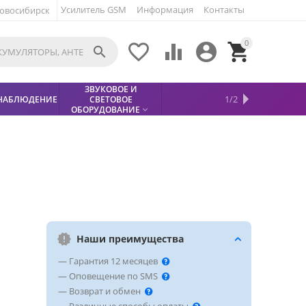
Усилитель GSM
Информация
Контакты
овосибирск
0





ЗВУКОВОЕ И
МЕТАЛЛОДЕТЕКТОР
ХИТЫ
КИСЛОТНЫЕ
1/2
НАБЛЮДЕНИЕ
СВЕТОВОЕ
УСЛУГИ
БЕЗОПАСНОСТЬ
СКИДКИ
НОВИНКИ


АККУМУЛЯТОРЫ
ПРОДАЖ
СФИНКС (SPHINX)

ОБОРУДОВАНИЕ

Наши преимущества
— Гарантия 12 месяцев
— Оповещение по SMS
— Возврат и обмен