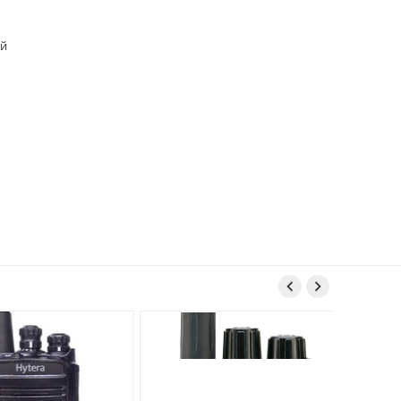
ой

