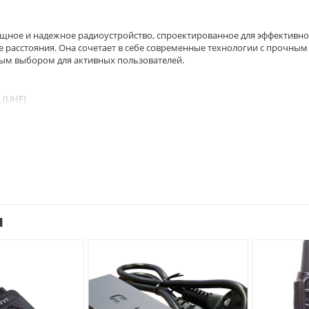
мощное и надежное радиоустройство, спроектированное для эффективн
е расстояния. Она сочетает в себе современные технологии с прочным
ным выбором для активных пользователей.
 (UHF)
 II)
u
кое качество звука и более эффективное использование частотного
ляет определять местоположение радиостанции и ее пользователей.