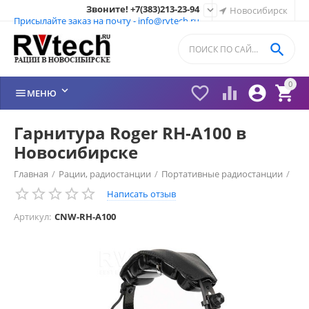
Звоните! +7(383)213-23-94

Новосибирск
Присылайте заказ на почту - info@rvtech.ru

0






МЕНЮ
Гарнитура Roger RH-A100 в
Новосибирске
Главная
/
Рации, радиостанции
/
Портативные радиостанции
/
Написать отзыв
Рации Roger (Россия)
/
Гарнитура Roger
/
Артикул:
CNW-RH-A100