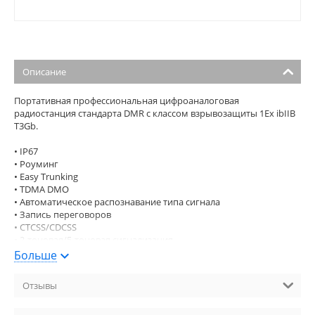
Описание
Портативная профессиональная цифроаналоговая
радиостанция стандарта DMR с классом взрывозащиты 1Ex ibIIB
T3Gb.
• IP67
• Роуминг
• Easy Trunking
• TDMA DMO
• Автоматическое распознавание типа сигнала
• Запись переговоров
• CTCSS/CDCSS
• 2-тоновая/5-тоновая сигнализация
• Голосовое оповещение
Больше
• AES 128/256 опционально
• Разъём для подключения гарнитуры
Отзывы
• Меню на русском языке
• Класс взрывозащиты - 1Ex ibIIB T3Gb