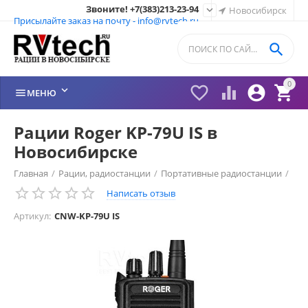
Звоните! +7(383)213-23-94

Новосибирск
Присылайте заказ на почту - info@rvtech.ru

0






МЕНЮ
Рации Roger KP-79U IS в
Новосибирске
Главная
/
Рации, радиостанции
/
Портативные радиостанции
/
Написать отзыв
Рации Roger (Россия)
/
Рации Roger
/
Артикул:
CNW-KP-79U IS