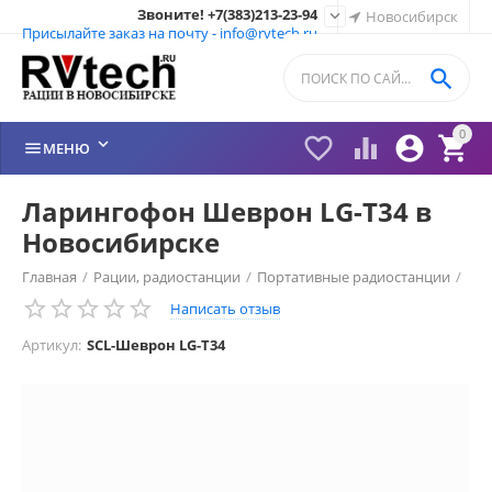
Звоните! +7(383)213-23-94

Новосибирск
Присылайте заказ на почту - info@rvtech.ru

0






МЕНЮ
Ларингофон Шеврон LG-T34 в
Новосибирске
Главная
/
Рации, радиостанции
/
Портативные радиостанции
/
Написать отзыв
Рации Шеврон (Россия)
/
Гарнитура ШЕВРОН
/
Артикул:
SCL-Шеврон LG-T34