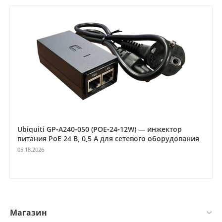
активации VOX может быть активирована как при
программировании с компьютера, так и непосредственно на
самой радиостанции вместе с другими функциями благодаря
универсальной системе меню.
В отличии от Baofeng рации TYT обладают гораздо
меньшей шумностью, голос разборчив на
больших растояниях. Применив, более
эффективную систему частотной модуляции рации
TYT за счет этого выигрывают у дешевых Baofeng и
по дальности передачи и по частоте приема. Там
где рации Baofeng престают работать рации TYT
продолжают. TYT даст фору любому Baofeng и по
дальности и по качеству передаваемого сигнала.
Ubiquiti GP‑A240‑050 (POE‑24‑12W) — инжектор
Качество самой рации гарантировано в 2 года, а
Baofeng только 6 месяцев работает при
питания PoE 24 В, 0,5 А для сетевого оборудования
ежедневном использовании, рассыпается весь,
05.18.2026
перестают работаь кнопки, аккумулятор, с
передачей и приемом возникают проблемы и т. д.,
но своих денег она стоит.
Покупайте хорошие рации TYT.
Li-Ion аккумулятор большой емкости 3600 mAh, DC 7.4V
Магазин
Выходная мощность: 10W