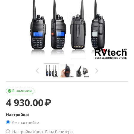
В наличии

4 930.00
₽
Настройка:
без настройки
Настройка Кросс-Банд Репитера