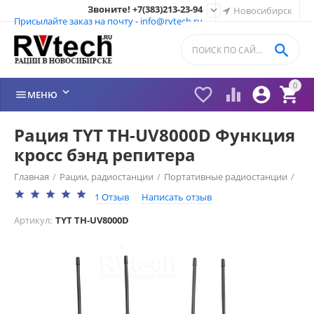
Звоните! +7(383)213-23-94

Новосибирск
Присылайте заказ на почту - info@rvtech.ru

0






МЕНЮ
Рация TYT TH-UV8000D Функция
кросс бэнд репитера
Главная
/
Рации, радиостанции
/
Портативные радиостанции
/
1 Отзыв
Написать отзыв
Рации TYT (Китай)
/
Артикул:
TYT TH-UV8000D