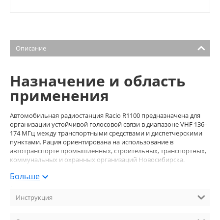
Описание
Назначение и область
применения
Автомобильная радиостанция Racio R1100 предназначена для
организации устойчивой голосовой связи в диапазоне VHF 136–
174 МГц между транспортными средствами и диспетчерскими
пунктами. Рация ориентирована на использование в
автотранспорте промышленных, строительных, транспортных,
коммунальных и охранных организаций Новосибирска.
Простое управление без возможности ручного
Больше
перепрограммирования снижает вероятность ошибочных
действий со стороны водителей и обеспечивает стабильную
работу по заданной частотной сетке.
Инструкция
Общие технические