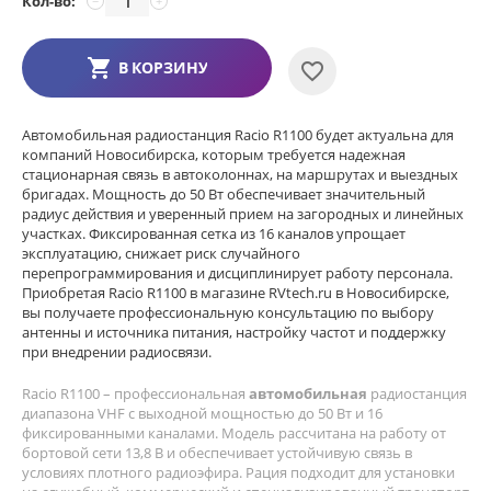
Кол-во:
−
+
В КОРЗИНУ
Автомобильная радиостанция Racio R1100 будет актуальна для
компаний Новосибирска, которым требуется надежная
стационарная связь в автоколоннах, на маршрутах и выездных
бригадах. Мощность до 50 Вт обеспечивает значительный
радиус действия и уверенный прием на загородных и линейных
участках. Фиксированная сетка из 16 каналов упрощает
эксплуатацию, снижает риск случайного
перепрограммирования и дисциплинирует работу персонала.
Приобретая Racio R1100 в магазине RVtech.ru в Новосибирске,
вы получаете профессиональную консультацию по выбору
антенны и источника питания, настройку частот и поддержку
при внедрении радиосвязи.
Racio R1100 – профессиональная
автомобильная
радиостанция
диапазона VHF с выходной мощностью до 50 Вт и 16
фиксированными каналами. Модель рассчитана на работу от
бортовой сети 13,8 В и обеспечивает устойчивую связь в
условиях плотного радиоэфира. Рация подходит для установки