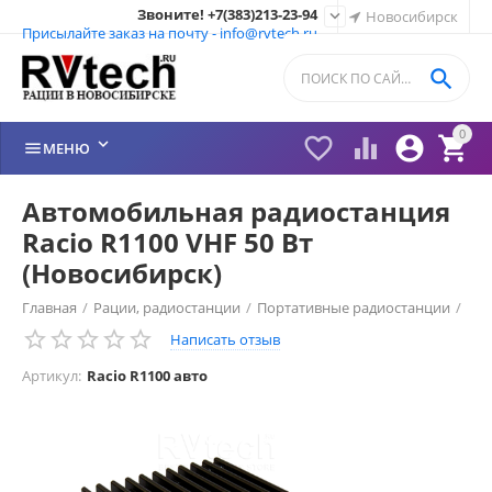
Звоните! +7(383)213-23-94

Новосибирск
Присылайте заказ на почту - info@rvtech.ru

0






МЕНЮ
Автомобильная радиостанция
Racio R1100 VHF 50 Вт
(Новосибирск)
Главная
/
Рации, радиостанции
/
Портативные радиостанции
/
Написать отзыв
Рации Racio (Россия)
/
Рации Racio
/
Артикул:
Racio R1100 авто