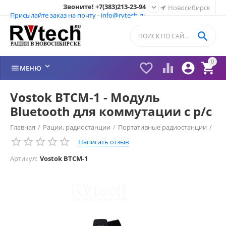
Звоните! +7(383)213-23-94

Новосибирск
Присылайте заказ на почту - info@rvtech.ru

0






МЕНЮ
Vostok BTCM-1 - Модуль
Bluetooth для коммутации с р/с
Главная
/
Рации, радиостанции
/
Портативные радиостанции
/
Написать отзыв
Рации Vostok (Россия)
/
Гарнитура Vostok
/
Артикул:
Vostok BTCM-1