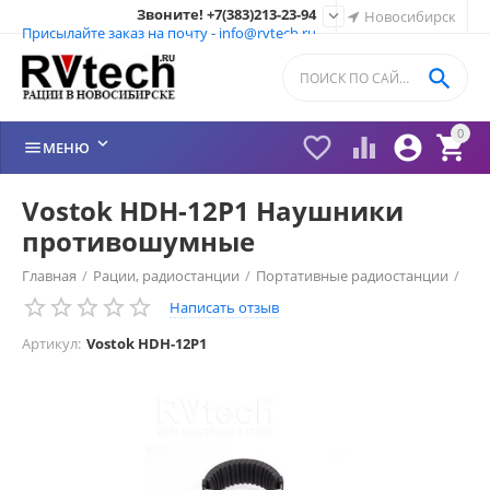
Звоните! +7(383)213-23-94

Новосибирск
Присылайте заказ на почту - info@rvtech.ru

0






МЕНЮ
Vostok HDH-12P1 Наушники
противошумные
Главная
/
Рации, радиостанции
/
Портативные радиостанции
/
Написать отзыв
Рации Vostok (Россия)
/
Гарнитура Vostok
/
Артикул:
Vostok HDH-12P1