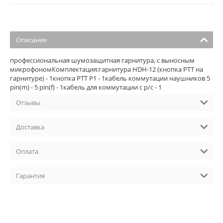
Описание
профессиональная шумозащитная гарнитура, с выносным
микрофономКомплектация:гарнитура HDH-12 (кнопка РТТ на
гарнитуре) - 1кнопка PTT P1 - 1кабель коммутации наушников 5
pin(m) - 5 pin(f) - 1кабель для коммутации с р/с - 1
Отзывы
Доставка
Оплата
Гарантия