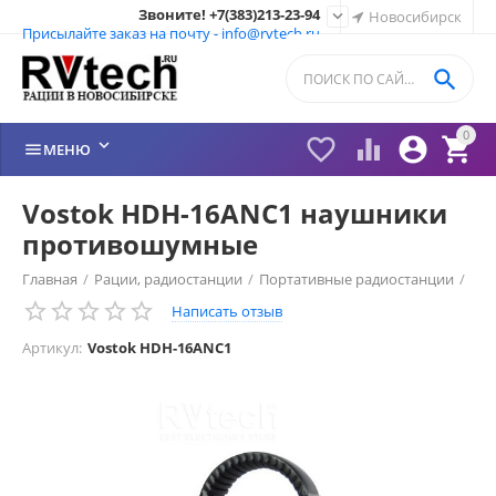
Звоните! +7(383)213-23-94

Новосибирск
Присылайте заказ на почту - info@rvtech.ru

0






МЕНЮ
Vostok HDH-16ANC1 наушники
противошумные
Главная
/
Рации, радиостанции
/
Портативные радиостанции
/
Написать отзыв
Рации Vostok (Россия)
/
Гарнитура Vostok
/
Артикул:
Vostok HDH-16ANC1