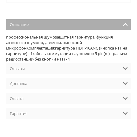
Описание
профессиональная шумозащитная гарнитура, функция
активного шумоподавления, выносной
микрофонКомплектация:гарнитура HDH-16ANC (кнопка РТТ на
гарнитуре) - 1кабель коммутации наушников 5 pin(m) - разъем
радиостанции(без кнопки PTT) - 1
Отзывы
Доставка
Оплата
Гарантия