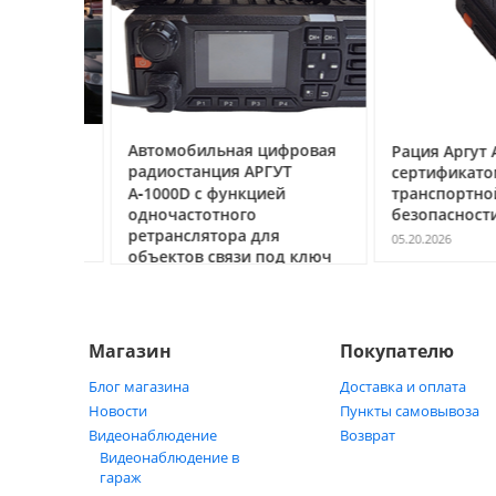
ссе под
Автомобильная цифровая
Рация Аргут А‑7
очему
радиостанция АРГУТ
сертификатом
ак
А‑1000D с функцией
транспортной
ь
одночастотного
безопасности С
ретранслятора для
05.20.2026
объектов связи под ключ
05.21.2026
Магазин
Покупателю
Блог магазина
Доставка и оплата
Новости
Пункты самовывоза
Видеонаблюдение
Возврат
Видеонаблюдение в
гараж