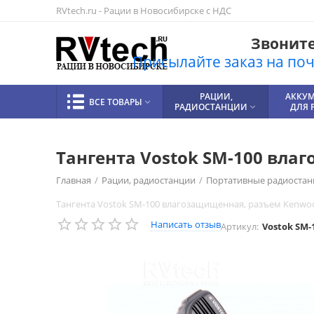
RVtech.ru - Рации в Новосибирске с НДС
Звоните!
Присылайте заказ на почт
РАЦИИ,
АККУ
ВСЕ ТОВАРЫ

РАДИОСТАНЦИИ
ДЛЯ 

Тангента Vostok SM-100 вл
Главная
/
Рации, радиостанции
/
Портативные радиостан
Тангента Vostok SM-100 влагозащищенная, разъем Kenwo
Написать отзыв
Артикул:
Vostok SM-