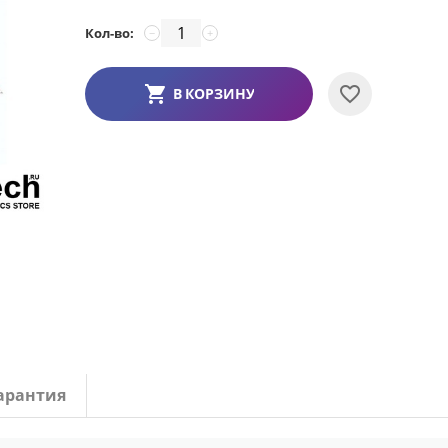
Кол-во:
−
+
В КОРЗИНУ
арантия