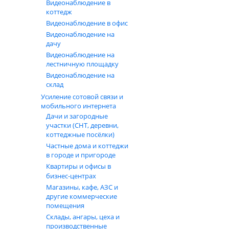
Видеонаблюдение в
коттедж
Видеонаблюдение в офис
Видеонаблюдение на
дачу
Видеонаблюдение на
лестничную площадку
Видеонаблюдение на
склад
Усиление сотовой связи и
мобильного интернета
Дачи и загородные
участки (СНТ, деревни,
коттеджные посёлки)
Частные дома и коттеджи
в городе и пригороде
Квартиры и офисы в
бизнес‑центрах
Магазины, кафе, АЗС и
другие коммерческие
помещения
Склады, ангары, цеха и
производственные