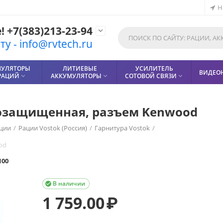
Н
 +7(383)213-23-94

у - info@rvtech.ru
МУЛЯТОРЫ
ЛИТИЕВЫЕ
УСИЛИТЕЛЬ
ВИДЕО
РАЦИЙ
АККУМУЛЯТОРЫ
СОТОВОЙ СВЯЗИ



агозащищенная, разъем Kenwood
ции
/
Рации Vostok (Россия)
/
Гарнитура Vostok
/
od
100
В наличии

1 759.00
₽