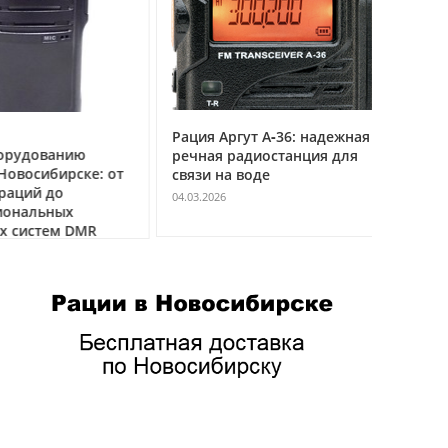
Рация Аргут А‑36: надежная
Рация Ар
удованию
речная радиостанция для
профес
восибирске: от
связи на воде
авиацио
ций до
VHF
04.03.2026
нальных
04.03.2026
истем DMR