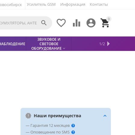
Усилитель GSM
Информация
Контакты
овосибирск
0





ЗВУКОВОЕ И
МЕТАЛЛОДЕТЕКТОР
ХИТЫ
КИСЛОТНЫЕ
1/2
НАБЛЮДЕНИЕ
СВЕТОВОЕ
УСЛУГИ
БЕЗОПАСНОСТЬ
СКИДКИ
НОВИНКИ


АККУМУЛЯТОРЫ
ПРОДАЖ
СФИНКС (SPHINX)

ОБОРУДОВАНИЕ

Наши преимущества
— Гарантия 12 месяцев
— Оповещение по SMS