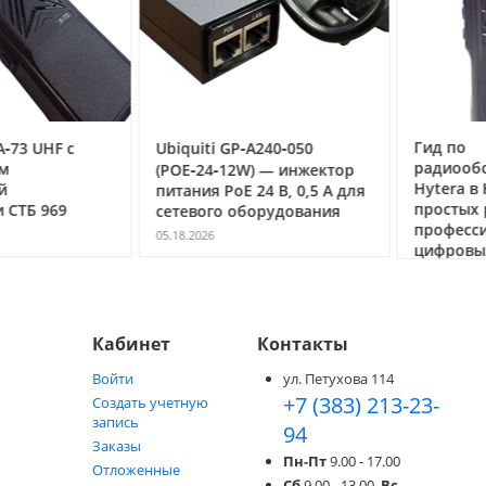
Гид по
3 UHF с
Ubiquiti GP‑A240‑050
радиообор
(POE‑24‑12W) — инжектор
Hytera в Но
питания PoE 24 В, 0,5 А для
простых ра
ТБ 969
сетевого оборудования
профессио
05.18.2026
цифровых с
05.05.2026
Кабинет
Контакты
Войти
ул. Петухова 114
+7 (383) 213-23-
Создать учетную
запись
94
Заказы
Пн-Пт
9.00 - 17.00
Отложенные
Сб
9.00 - 13.00,
Вс
-