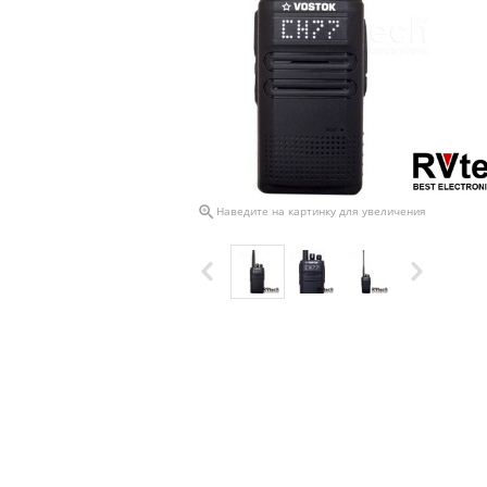

Наведите на картинку для увеличения