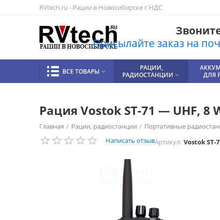
RVtech.ru - Рации в Новосибирске с НДС
Звоните!
Присылайте заказ на почт
РАЦИИ,
АККУ
ВСЕ ТОВАРЫ

РАДИОСТАНЦИИ
ДЛЯ 

Рация Vostok ST-71 — UHF, 8
Главная
/
Рации, радиостанции
/
Портативные радиостан
Написать отзыв
Артикул:
Vostok ST-7