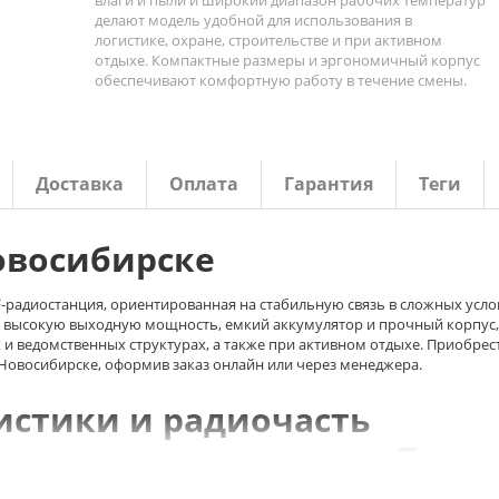
влаги и пыли и широкий диапазон рабочих температур
делают модель удобной для использования в
логистике, охране, строительстве и при активном
отдыхе. Компактные размеры и эргономичный корпус
обеспечивают комфортную работу в течение смены.
Доставка
Оплата
Гарантия
Теги
Новосибирске
‑радиостанция, ориентированная на стабильную связь в сложных усло
ет высокую выходную мощность, емкий аккумулятор и прочный корпус,
 и ведомственных структурах, а также при активном отдыхе. Приобрес
 Новосибирске, оформив заказ онлайн или через менеджера.
истики и радиочасть
спечивая устойчивую связь в условиях плотной