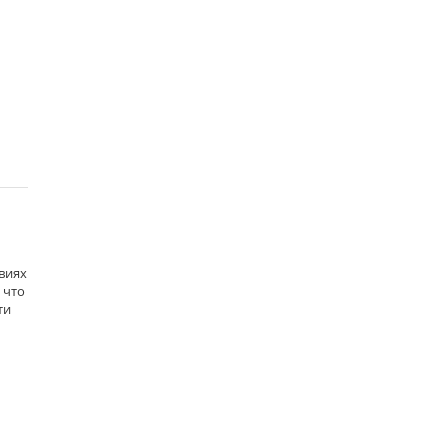
виях
 что
ти