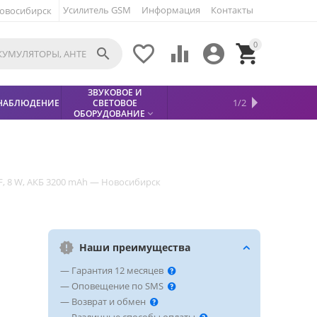
Усилитель GSM
Информация
Контакты
овосибирск
0





ЗВУКОВОЕ И
МЕТАЛЛОДЕТЕКТОР
ХИТЫ
КИСЛОТНЫЕ
1/2
НАБЛЮДЕНИЕ
СВЕТОВОЕ
УСЛУГИ
БЕЗОПАСНОСТЬ
СКИДКИ
НОВИНКИ


АККУМУЛЯТОРЫ
ПРОДАЖ
СФИНКС (SPHINX)

ОБОРУДОВАНИЕ

F, 8 W, АКБ 3200 mAh — Новосибирск
Наши преимущества
— Гарантия 12 месяцев
— Оповещение по SMS
— Возврат и обмен