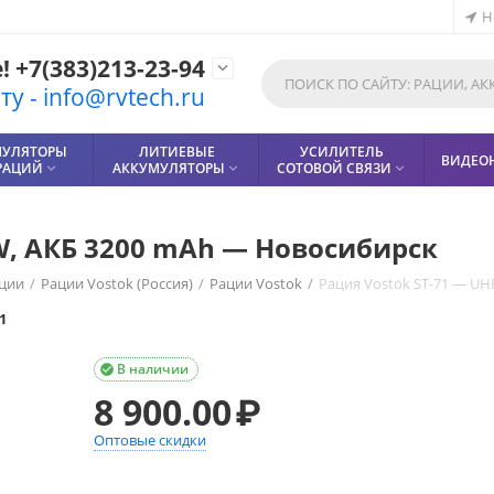
Н
 +7(383)213-23-94

у - info@rvtech.ru
МУЛЯТОРЫ
ЛИТИЕВЫЕ
УСИЛИТЕЛЬ
ВИДЕО
РАЦИЙ
АККУМУЛЯТОРЫ
СОТОВОЙ СВЯЗИ



 W, АКБ 3200 mAh — Новосибирск
ции
/
Рации Vostok (Россия)
/
Рации Vostok
/
Рация Vostok ST-71 — UH
1
В наличии

8 900.00
₽
Оптовые скидки