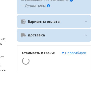
— Различные способы оплаты
— Лучшая цена
Варианты оплаты
Доставка
ки и
ть
Стоимость и сроки:
Новосибирск
ает
и
рске