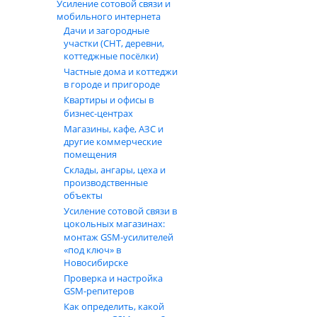
Усиление сотовой связи и
мобильного интернета
Дачи и загородные
участки (СНТ, деревни,
коттеджные посёлки)
Частные дома и коттеджи
в городе и пригороде
Квартиры и офисы в
бизнес‑центрах
Магазины, кафе, АЗС и
другие коммерческие
помещения
Склады, ангары, цеха и
производственные
объекты
Усиление сотовой связи в
цокольных магазинах:
монтаж GSM‑усилителей
«под ключ» в
Новосибирске
Проверка и настройка
GSM-репитеров
Как определить, какой