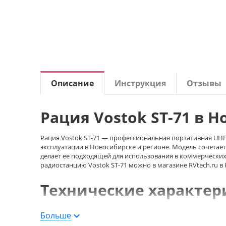
Описание
Инструкция
Отзывы
Рация Vostok ST-71 в 
Рация Vostok ST-71 — профессиональная портативная UHF
эксплуатации в Новосибирске и регионе. Модель сочета
делает ее подходящей для использования в коммерческих
радиостанцию Vostok ST-71 можно в магазине RVtech.ru в
Технические характер
Больше
Vostok ST-71 работает в диапазоне UHF 400–480 МГц, обе