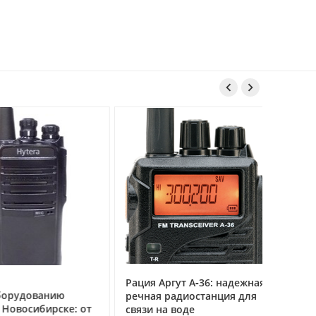


 без
й
й
о
зью.
Рация Аргут А‑36: надежная
Рация Ар
удованию
речная радиостанция для
профес
восибирске: от
связи на воде
авиацио