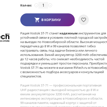
Кол-во:
−
+
В КОРЗИНУ
Рация Vostok ST-71 станет
надежным
инструментом для
устойчивой связи в условиях плотной городской застрой
на выездах по Новосибирской области. Высокая мощнос
передатчика до 8 W и 99 каналов позволяют гибко
настраивать связь под задачи бизнеса или личного
использования. Емкий аккумулятор 3200 mAh обеспечив
до 12 часов работы, что снижает необходимость частой
подзарядки и уменьшает простои персонала. Приобрест
Vostok ST-71 вы можете в магазине RVtech.ru в Новосиби
с возможностью подбора аксессуаров и консультацией
специалистов.
Рация Vostok ST-71 — профессиональная портативная
UHF‑радиостанция с выходной мощностью до 8 W и
емким аккумулятором 3200 mAh, рассчитанная на
интенсивную эксплуатацию в Новосибирске и области.
99 каналов памяти, надежный корпус с защитой от