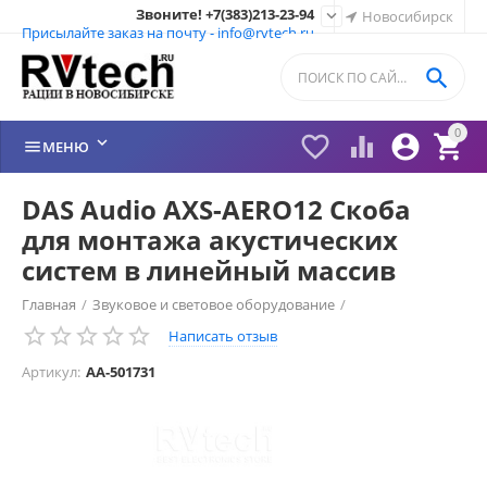
Звоните! +7(383)213-23-94

Новосибирск
Присылайте заказ на почту - info@rvtech.ru

0






МЕНЮ
DAS Audio AXS-AERO12 Скоба
для монтажа акустических
систем в линейный массив
Главная
/
Звуковое и световое оборудование
/
Написать отзыв
Аксессуары для акустических систем
/
Артикул:
AA-501731