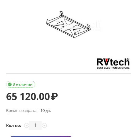
В наличии

65 120.00
₽
Время возврата:
10 дн.
Кол-во:
−
+