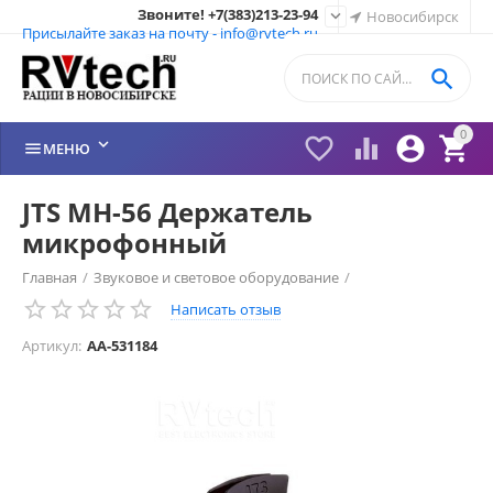
Звоните! +7(383)213-23-94

Новосибирск
Присылайте заказ на почту - info@rvtech.ru

0






МЕНЮ
JTS MH-56 Держатель
микрофонный
Главная
/
Звуковое и световое оборудование
/
Написать отзыв
Аксессуары для микрофонов
/
Артикул:
AA-531184