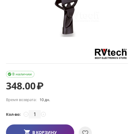
В наличии

348.00
₽
Время возврата:
10 дн.
Кол-во:
−
+
В КОРЗИНУ