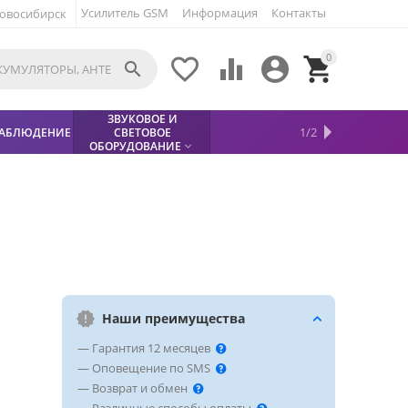
Усилитель GSM
Информация
Контакты
овосибирск
0





ЗВУКОВОЕ И
МЕТАЛЛОДЕТЕКТОР
ХИТЫ
КИСЛОТНЫЕ
1/2
АБЛЮДЕНИЕ
СВЕТОВОЕ
УСЛУГИ
БЕЗОПАСНОСТЬ
СКИДКИ
НОВИНКИ


АККУМУЛЯТОРЫ
ПРОДАЖ
СФИНКС (SPHINX)

ОБОРУДОВАНИЕ

Наши преимущества
— Гарантия 12 месяцев
— Оповещение по SMS
— Возврат и обмен