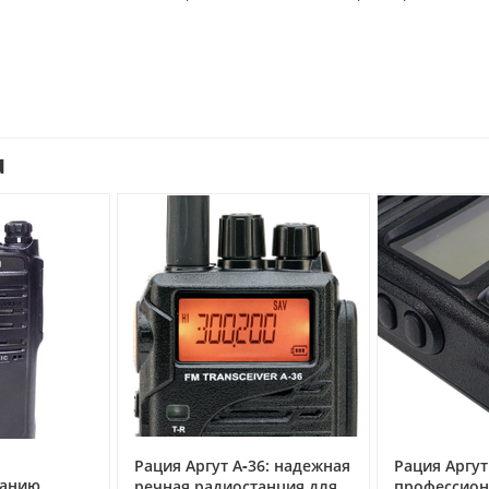
u
Рация Аргут А‑36: надежная
Рация Аргут
ванию
речная радиостанция для
профессион