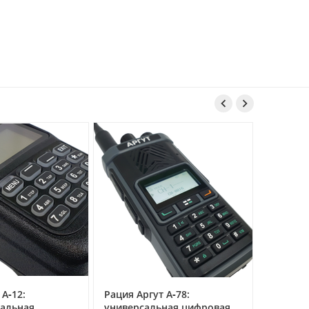


Основн
 А‑12:
Рация Аргут А‑78:
параме
альная
универсальная цифровая