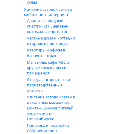
склад
Усиление сотовой связи и
мобильного интернета
Дачи и загородные
участки (СНТ, деревни,
коттеджные посёлки)
Частные дома и коттеджи
в городе и пригороде
Квартиры и офисы в
бизнес‑центрах
Магазины, кафе, АЗС и
другие коммерческие
помещения
Склады, ангары, цеха и
производственные
объекты
Усиление сотовой связи в
цокольных магазинах:
монтаж GSM‑усилителей
«под ключ» в
Новосибирске
Проверка и настройка
GSM-репитеров