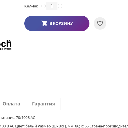
Кол-во:
−
+
В КОРЗИНУ
Оплата
Гарантия
питание: 70/100В AC
100 В AC Цвет: белый Размер (ШxВxГ), мм: 86; х; 55 Страна-производител