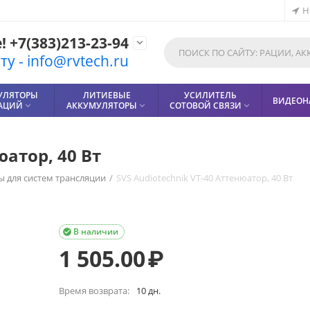
Н
 +7(383)213-23-94

у - info@rvtech.ru
УЛЯТОРЫ
ЛИТИЕВЫЕ
УСИЛИТЕЛЬ
ВИДЕОН
РАЦИЙ
АККУМУЛЯТОРЫ
СОТОВОЙ СВЯЗИ



юатор, 40 Вт
ы для систем трансляции
/
SVS Audiotechnik VT-40 Аттенюатор, 40 Вт
В наличии

1 505.00
₽
Время возврата:
10 дн.