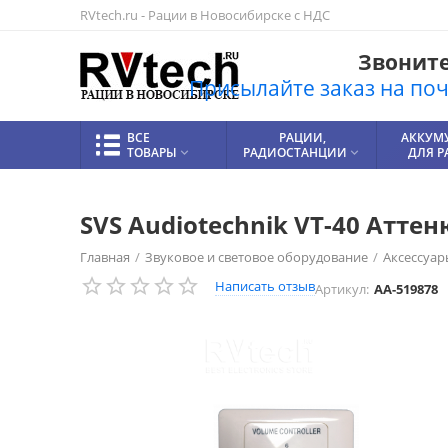
RVtech.ru - Рации в Новосибирске с НДС
Звоните!
Присылайте заказ на почт
ВСЕ
РАЦИИ,
АККУМ
ТОВАРЫ
РАДИОСТАНЦИИ
ДЛЯ 


SVS Audiotechnik VT-40 Аттен
Главная
/
Звуковое и световое оборудование
/
Аксессуар
Написать отзыв
Артикул:
AA-519878