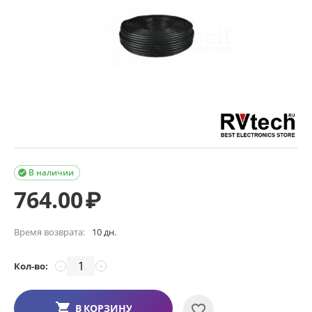
В наличии

764.00
₽
Время возврата:
10 дн.
Кол-во:
−
+
В КОРЗИНУ