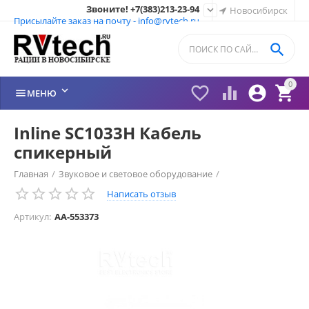
Звоните! +7(383)213-23-94

Новосибирск
Присылайте заказ на почту - info@rvtech.ru

0






МЕНЮ
Inline SC1033H Кабель
спикерный
Главная
/
Звуковое и световое оборудование
/
Написать отзыв
Акустические кабели
/
Артикул:
AA-553373