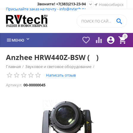
Звоните! +7(383)213-23-94

Новосибирск
Присылайте заказ на почту - info@rvtech.ru

0






МЕНЮ
Anzhee HRW440Z-BSW (ᅠ)
Главная
/
Звуковое и световое оборудование
/
Написать отзыв
Anzhee и PROCBET
/
Вращающиеся головы
/
Артикул:
00-00000045