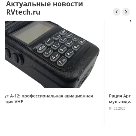
Актуальные новости
RVtech.ru


льная авиационная
Рация Аргут А‑78: универсальная ци
мультидиапазонная радиостанция
04.03.2026