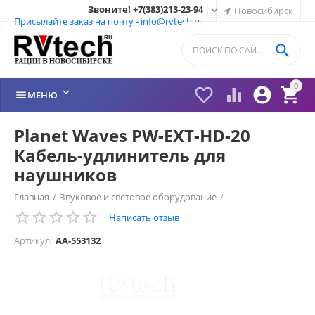
Звоните! +7(383)213-23-94

Новосибирск
Присылайте заказ на почту - info@rvtech.ru

0






МЕНЮ
Planet Waves PW-EXT-HD-20
Кабель-удлинитель для
наушников
Главная
/
Звуковое и световое оборудование
/
Написать отзыв
Cпециальные кабели
/
Артикул:
AA-553132