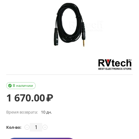
В наличии

1 670.00
₽
Время возврата:
10 дн.
Кол-во:
−
+