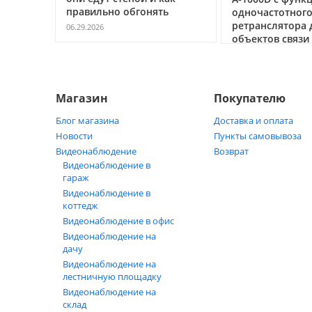
нять
одночастотного
безопасност
ретранслятора для
05.20.2026
объектов связи под ключ
05.21.2026
Магазин
Покупателю
Блог магазина
Доставка и оплата
Новости
Пункты самовывоза
Видеонаблюдение
Возврат
Видеонаблюдение в
гараж
Видеонаблюдение в
коттедж
Видеонаблюдение в офис
Видеонаблюдение на
дачу
Видеонаблюдение на
лестничную площадку
Видеонаблюдение на
склад