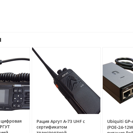
u
Гид по
А‑73 UHF с
Ubiquiti GP‑A240‑050
радиооб
ом
(POE‑24‑12W) — инжектор
Hytera в
ой
питания PoE 24 В, 0,5 А для