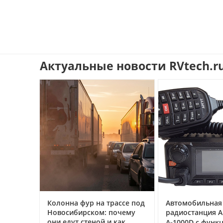
Актуальные новости RVtech.r
трассе под
Автомобильная цифровая
Рация Аргут 
 почему
радиостанция АРГУТ
сертификат
 и как
А‑1000D с функцией
транспортн