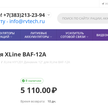
Н
 +7(383)213-23-94

у - info@rvtech.ru
МУЛЯТОРЫ
ЛИТИЕВЫЕ
УСИЛИТЕЛЬ
ВИДЕО
РАЦИЙ
АККУМУЛЯТОРЫ
СОТОВОЙ СВЯЗИ



я XLine BAF-12A
/
XLine HY1201 Динамик 12" для XLine BAF-12A
В наличии

5 110.00
₽
Время возврата:
10 дн.