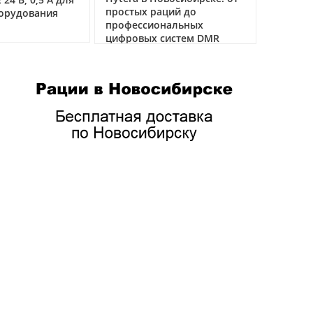
 раций до
VHF
04.03.2026
иональных
04.03.
х систем DMR