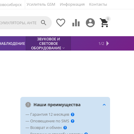
Усилитель GSM
Информация
Контакты
овосибирск
0





ЗВУКОВОЕ И
МЕТАЛЛОДЕТЕКТОР
ХИТЫ
КИСЛОТНЫЕ
1/2
НАБЛЮДЕНИЕ
СВЕТОВОЕ
УСЛУГИ
БЕЗОПАСНОСТЬ
СКИДКИ
НОВИНКИ


АККУМУЛЯТОРЫ
ПРОДАЖ
СФИНКС (SPHINX)

ОБОРУДОВАНИЕ

Наши преимущества
— Гарантия 12 месяцев
— Оповещение по SMS
— Возврат и обмен