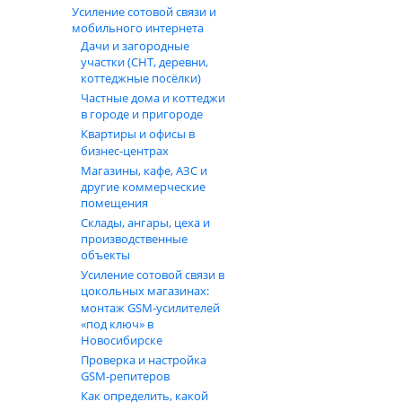
Усиление сотовой связи и
мобильного интернета
Дачи и загородные
участки (СНТ, деревни,
коттеджные посёлки)
Частные дома и коттеджи
в городе и пригороде
Квартиры и офисы в
бизнес‑центрах
Магазины, кафе, АЗС и
другие коммерческие
помещения
Склады, ангары, цеха и
производственные
объекты
Усиление сотовой связи в
цокольных магазинах:
монтаж GSM‑усилителей
«под ключ» в
Новосибирске
Проверка и настройка
GSM-репитеров
Как определить, какой