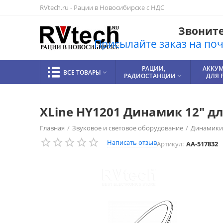
RVtech.ru - Рации в Новосибирске с НДС
Звоните!
Присылайте заказ на почт
РАЦИИ,
АККУ
ВСЕ ТОВАРЫ

РАДИОСТАНЦИИ
ДЛЯ 

XLine HY1201 Динамик 12" дл
Главная
/
Звуковое и световое оборудование
/
Динамики
Написать отзыв
Артикул:
AA-517832