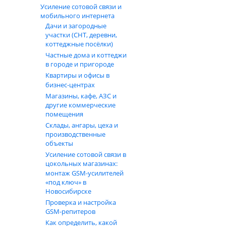
Усиление сотовой связи и
мобильного интернета
Дачи и загородные
участки (СНТ, деревни,
коттеджные посёлки)
Частные дома и коттеджи
в городе и пригороде
Квартиры и офисы в
бизнес‑центрах
Магазины, кафе, АЗС и
другие коммерческие
помещения
Склады, ангары, цеха и
производственные
объекты
Усиление сотовой связи в
цокольных магазинах:
монтаж GSM‑усилителей
«под ключ» в
Новосибирске
Проверка и настройка
GSM-репитеров
Как определить, какой