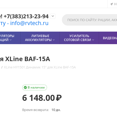
Н
 +7(383)213-23-94

у - info@rvtech.ru
УЛЯТОРЫ
ЛИТИЕВЫЕ
УСИЛИТЕЛЬ
ВИДЕОН
РАЦИЙ
АККУМУЛЯТОРЫ
СОТОВОЙ СВЯЗИ



я XLine BAF-15A
/
XLine HY1501 Динамик 15" для XLine BAF-15A
В наличии

6 148.00
₽
Время возврата:
10 дн.