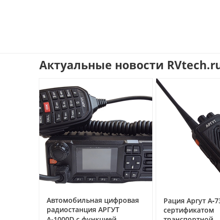
Актуальные новости RVtech.r
ссе под
Автомобильная цифровая
Рация Аргут А‑7
очему
радиостанция АРГУТ
сертификатом
ак
А‑1000D с функцией
транспортной