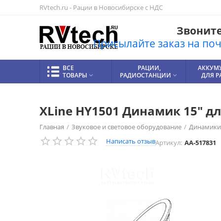
RVtech.ru - Рации в Новосибирске с НДС
Звоните!
Присылайте заказ на почт
ВСЕ
РАЦИИ,
АККУМ
ТОВАРЫ
РАДИОСТАНЦИИ
ДЛЯ 


XLine HY1501 Динамик 15" дл
Главная
/
Звуковое и световое оборудование
/
Динамики
Написать отзыв
Артикул:
AA-517831