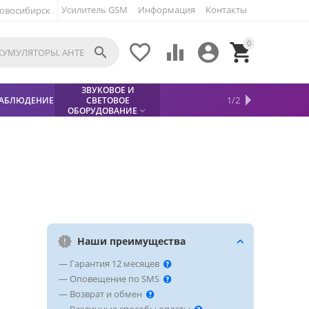
Усилитель GSM
Информация
Контакты
овосибирск
0





ЗВУКОВОЕ И
МЕТАЛЛОДЕТЕКТОР
ХИТЫ
КИСЛОТНЫЕ
1/2
АБЛЮДЕНИЕ
СВЕТОВОЕ
УСЛУГИ
БЕЗОПАСНОСТЬ
СКИДКИ
НОВИНКИ


АККУМУЛЯТОРЫ
ПРОДАЖ
СФИНКС (SPHINX)

ОБОРУДОВАНИЕ

Наши преимущества
— Гарантия 12 месяцев
— Оповещение по SMS
— Возврат и обмен