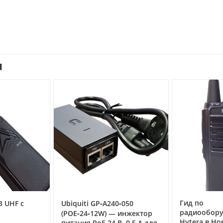
u
Гид по
3 UHF с
Ubiquiti GP‑A240‑050
радиообор
(POE‑24‑12W) — инжектор
Hytera в Но
питания PoE 24 В, 0,5 А для