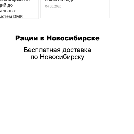
ций до
VHF
04.03.2026
нальных
04.03.2026
истем DMR