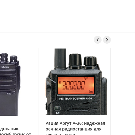


Рация Аргут А‑36: надежная
Рация Ар
удованию
речная радиостанция для
профес
восибирске: от
связи на воде
авиацио